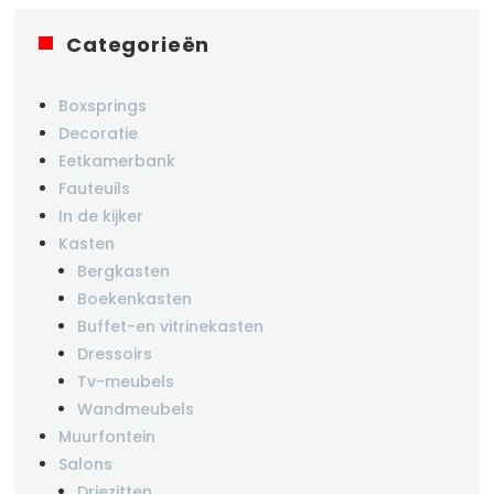
Categorieën
Boxsprings
Decoratie
Eetkamerbank
Fauteuils
In de kijker
Kasten
Bergkasten
Boekenkasten
Buffet-en vitrinekasten
Dressoirs
Tv-meubels
Wandmeubels
Muurfontein
Salons
Driezitten