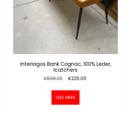
Interlagos Bank Cognac, 100% Leder,
Icatchers
Oorspronkelijke
Huidige
€
599.00
€
225.00
prijs
prijs
was:
is:
€599.00.
€225.00.
LEES MEER