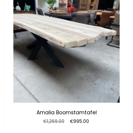
Amalia Boomstamtafel
Oorspronkelijke
Huidige
€
1,269.00
€
995.00
prijs
prijs
was:
is: