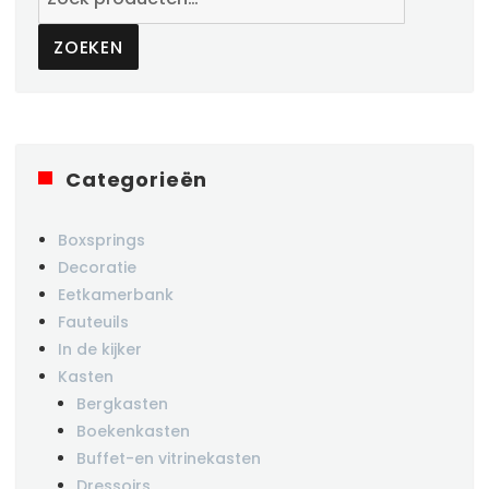
naar:
ZOEKEN
Categorieën
Boxsprings
Decoratie
Eetkamerbank
Fauteuils
In de kijker
Kasten
Bergkasten
Boekenkasten
Buffet-en vitrinekasten
Dressoirs