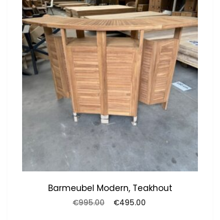
Barmeubel Modern, Teakhout
Oorspronkelijke
Huidige
€
995.00
€
495.00
prijs
prijs