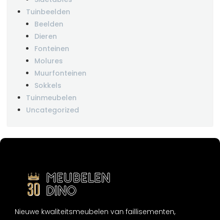
Tuinbeelden
Beelden
Dieren
Fonteinen
Molures
Muurfonteinen
Sokkels
Tuinmeubelen
Uncategorized
Nieuwe kwaliteitsmeubelen van faillisementen,