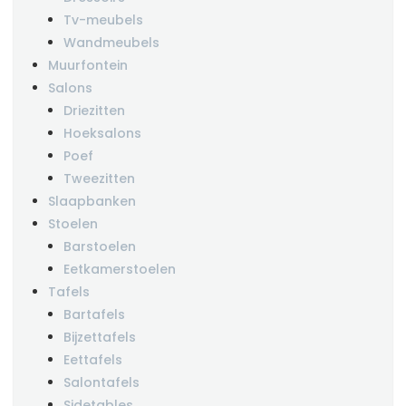
Tv-meubels
Wandmeubels
Muurfontein
Salons
Driezitten
Hoeksalons
Poef
Tweezitten
Slaapbanken
Stoelen
Barstoelen
Eetkamerstoelen
Tafels
Bartafels
Bijzettafels
Eettafels
Salontafels
Sidetables