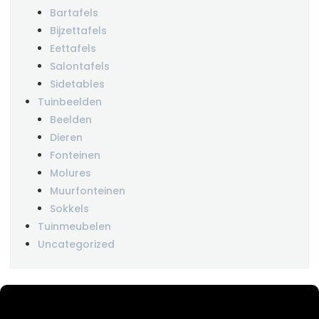
Bartafels
Bijzettafels
Eettafels
Salontafels
Sidetables
Tuinbeelden
Beelden
Dieren
Fonteinen
Molures
Muurfonteinen
Sokkels
Tuinmeubelen
Uncategorized