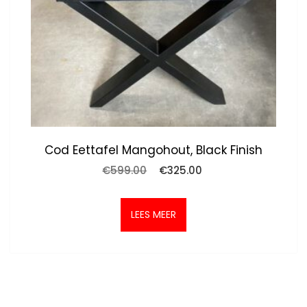
Cod Eettafel Mangohout, Black Finish
Oorspronkelijke
Huidige
€
599.00
€
325.00
prijs
prijs
was:
is:
€599.00.
€325.00.
LEES MEER