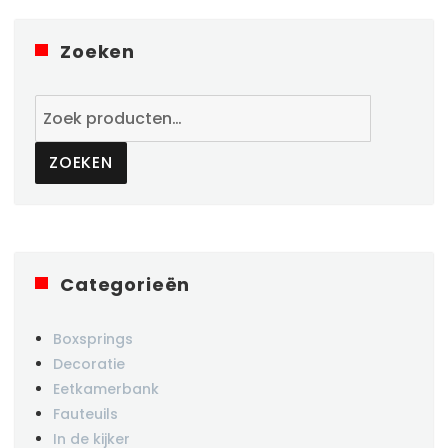
Zoeken
Zoeken
naar:
ZOEKEN
Categorieën
Boxsprings
Decoratie
Eetkamerbank
Fauteuils
In de kijker