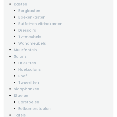
Kasten
Bergkasten
Boekenkasten
Buffet-en vitrinekasten
Dressoirs
Tv-meubels
Wandmeubels
Muurfontein
Salons
Driezitten
Hoeksalons
Poef
Tweezitten
Slaapbanken
Stoelen
Barstoelen
Eetkamerstoelen
Tafels