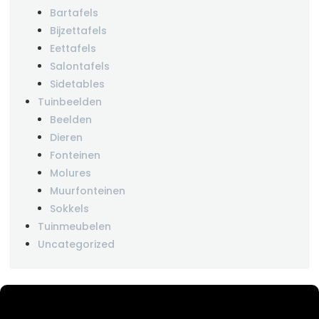
Bartafels
Bijzettafels
Eettafels
Salontafels
Sidetables
Tuinbeelden
Beelden
Dieren
Fonteinen
Molures
Muurfonteinen
Sokkels
Tuinmeubelen
Uncategorized