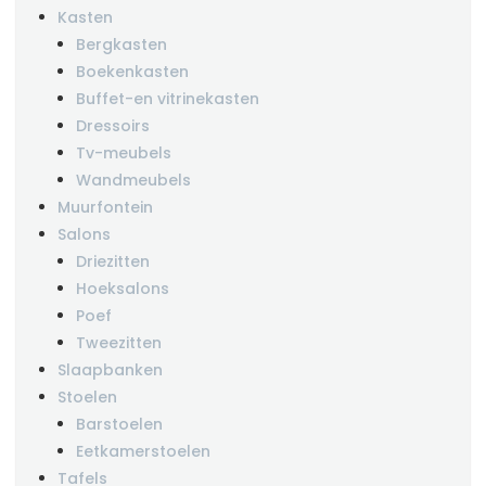
Kasten
Bergkasten
Boekenkasten
Buffet-en vitrinekasten
Dressoirs
Tv-meubels
Wandmeubels
Muurfontein
Salons
Driezitten
Hoeksalons
Poef
Tweezitten
Slaapbanken
Stoelen
Barstoelen
Eetkamerstoelen
Tafels