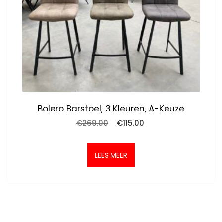
Bolero Barstoel, 3 Kleuren, A-Keuze
Oorspronkelijke
Huidige
€
269.00
€
115.00
prijs
prijs
was:
is:
€269.00.
€115.00.
LEES MEER