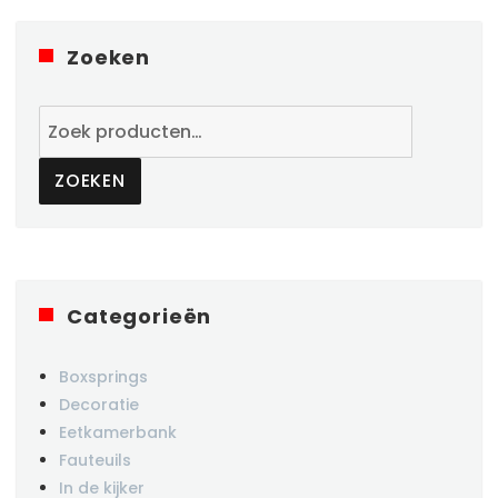
Zoeken
Zoeken
naar:
ZOEKEN
Categorieën
Boxsprings
Decoratie
Eetkamerbank
Fauteuils
In de kijker