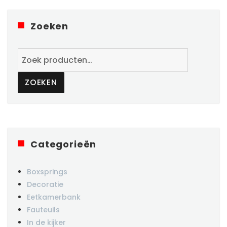
Zoeken
Zoeken
naar:
ZOEKEN
Categorieën
Boxsprings
Decoratie
Eetkamerbank
Fauteuils
In de kijker