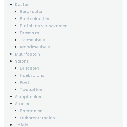
Kasten
Bergkasten
Boekenkasten
Buffet-en vitrinekasten
Dressoirs
Tv-meubels
Wandmeubels
Muurfontein
Salons
Driezitten
Hoeksalons
Poef
Tweezitten
Slaapbanken
Stoelen
Barstoelen
Eetkamerstoelen
Tafels