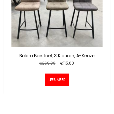
Bolero Barstoel, 3 Kleuren, A-Keuze
Oorspronkelijke
Huidige
€
269.00
€
115.00
prijs
prijs
was:
is:
€269.00.
€115.00.
LEES MEER