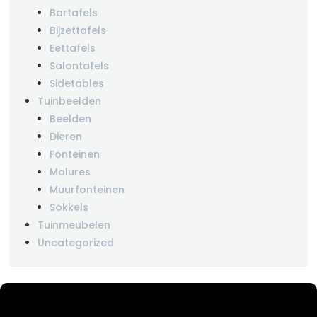
Bartafels
Bijzettafels
Eettafels
Salontafels
Sidetables
Tuinbeelden
Beelden
Dieren
Fonteinen
Molures
Muurfonteinen
Sokkels
Tuinmeubelen
Uncategorized