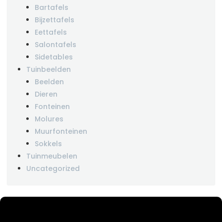
Bartafels
Bijzettafels
Eettafels
Salontafels
Sidetables
Tuinbeelden
Beelden
Dieren
Fonteinen
Molures
Muurfonteinen
Sokkels
Tuinmeubelen
Uncategorized