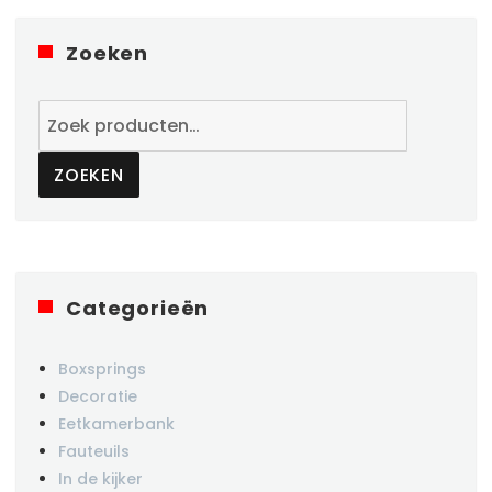
Zoeken
Zoeken
naar:
ZOEKEN
Categorieën
Boxsprings
Decoratie
Eetkamerbank
Fauteuils
In de kijker