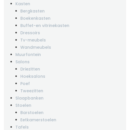
Kasten
Bergkasten
Boekenkasten
Buffet-en vitrinekasten
Dressoirs
Tv-meubels
Wandmeubels
Muurfontein
Salons
Driezitten
Hoeksalons
Poef
Tweezitten
Slaapbanken
Stoelen
Barstoelen
Eetkamerstoelen
Tafels