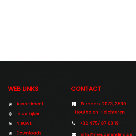
WEB LINKS
CONTACT
Assortiment
Europark 2073, 3530
Houthalen-Helchteren
In de kijker
Nieuws
+32 475/ 87 03 19
Downloads
info@meubelendino.be