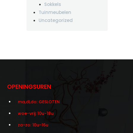
Sokkels
Tuinmeubelen
Uncategorized
OPENINGSUREN
ma,di,do: GESLOTEN
woe-vrij: 10u-18u
za-zo: 10u-16u