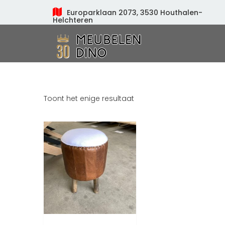
Europarklaan 2073, 3530 Houthalen-
Helchteren
Meubelen Dino
Toont het enige resultaat