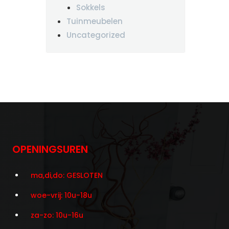
Sokkels
Tuinmeubelen
Uncategorized
OPENINGSUREN
ma,di,do: GESLOTEN
woe-vrij: 10u-18u
za-zo: 10u-16u