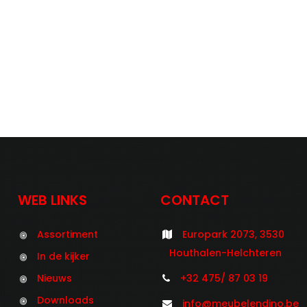
WEB LINKS
CONTACT
Assortiment
Europark 2073, 3530
Houthalen-Helchteren
In de kijker
Nieuws
+32 475/ 87 03 19
Downloads
info@meubelendino.be