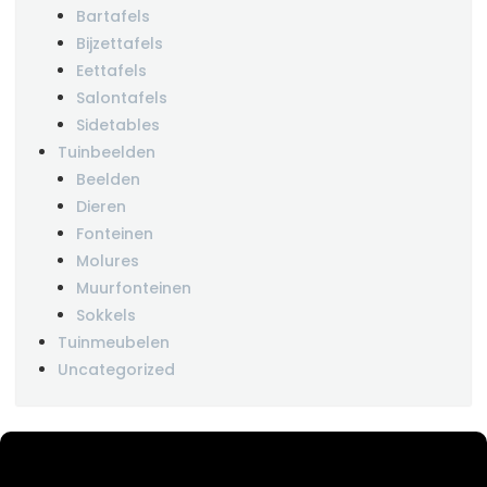
Bartafels
Bijzettafels
Eettafels
Salontafels
Sidetables
Tuinbeelden
Beelden
Dieren
Fonteinen
Molures
Muurfonteinen
Sokkels
Tuinmeubelen
Uncategorized