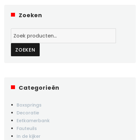
Zoeken
Zoeken
naar:
ZOEKEN
Categorieën
Boxsprings
Decoratie
Eetkamerbank
Fauteuils
In de kijker