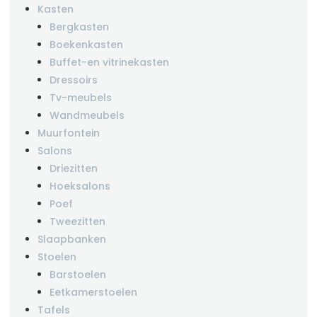
Kasten
Bergkasten
Boekenkasten
Buffet-en vitrinekasten
Dressoirs
Tv-meubels
Wandmeubels
Muurfontein
Salons
Driezitten
Hoeksalons
Poef
Tweezitten
Slaapbanken
Stoelen
Barstoelen
Eetkamerstoelen
Tafels