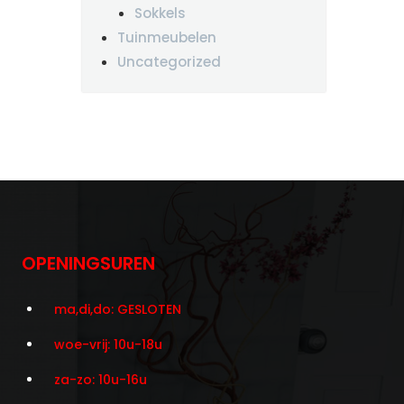
Sokkels
Tuinmeubelen
Uncategorized
OPENINGSUREN
ma,di,do: GESLOTEN
woe-vrij: 10u-18u
za-zo: 10u-16u