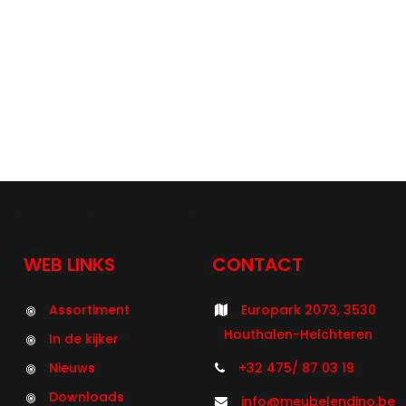
WEB LINKS
CONTACT
Assortiment
Europark 2073, 3530
Houthalen-Helchteren
In de kijker
Nieuws
+32 475/ 87 03 19
Downloads
info@meubelendino.be