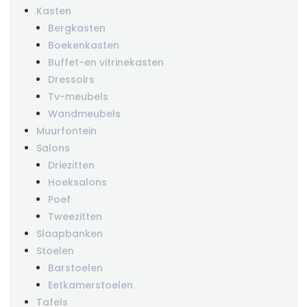
Kasten
Bergkasten
Boekenkasten
Buffet-en vitrinekasten
Dressoirs
Tv-meubels
Wandmeubels
Muurfontein
Salons
Driezitten
Hoeksalons
Poef
Tweezitten
Slaapbanken
Stoelen
Barstoelen
Eetkamerstoelen
Tafels