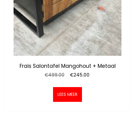
Frais Salontafel Mangohout + Metaal
Oorspronkelijke
Huidige
€
499.00
€
245.00
prijs
prijs
was:
is:
€499.00.
€245.00.
LEES MEER