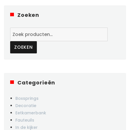
Zoeken
Zoeken
naar:
ZOEKEN
Categorieën
Boxsprings
Decoratie
Eetkamerbank
Fauteuils
In de kijker