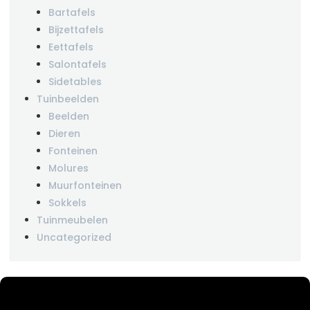
Bartafels
Bijzettafels
Eettafels
Salontafels
Sidetables
Tuinbeelden
Beelden
Dieren
Fonteinen
Molures
Muurfonteinen
Sokkels
Tuinmeubelen
Uncategorized