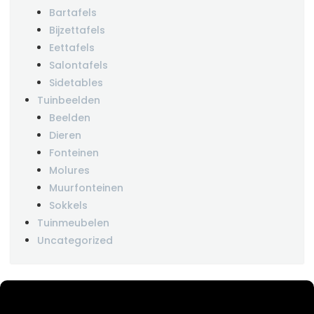
Bartafels
Bijzettafels
Eettafels
Salontafels
Sidetables
Tuinbeelden
Beelden
Dieren
Fonteinen
Molures
Muurfonteinen
Sokkels
Tuinmeubelen
Uncategorized