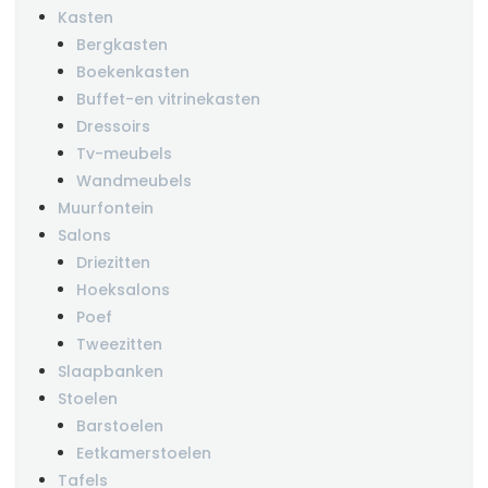
Kasten
Bergkasten
Boekenkasten
Buffet-en vitrinekasten
Dressoirs
Tv-meubels
Wandmeubels
Muurfontein
Salons
Driezitten
Hoeksalons
Poef
Tweezitten
Slaapbanken
Stoelen
Barstoelen
Eetkamerstoelen
Tafels