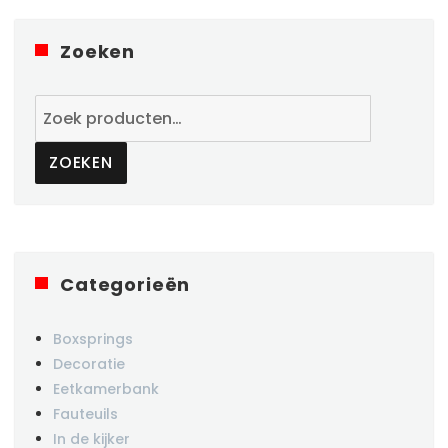
Zoeken
Zoeken
naar:
ZOEKEN
Categorieën
Boxsprings
Decoratie
Eetkamerbank
Fauteuils
In de kijker