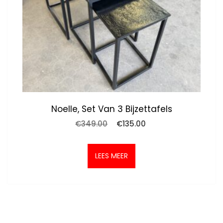
Noelle, Set Van 3 Bijzettafels
Oorspronkelijke
Huidige
€
349.00
€
135.00
prijs
prijs
was:
is:
€349.00.
€135.00.
LEES MEER