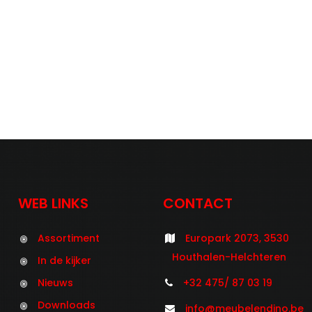
WEB LINKS
CONTACT
Assortiment
Europark 2073, 3530
Houthalen-Helchteren
In de kijker
Nieuws
+32 475/ 87 03 19
Downloads
info@meubelendino.be