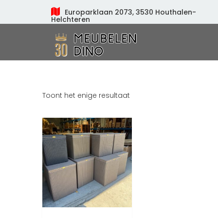
Europarklaan 2073, 3530 Houthalen-
Helchteren
Meubelen Dino
Toont het enige resultaat