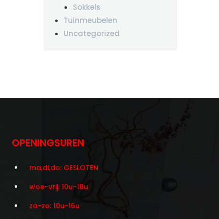
Sokkels
Tuinmeubelen
Uncategorized
OPENINGSUREN
ma,di,do: GESLOTEN
woe-vrij: 10u-18u
za-zo: 10u-16u