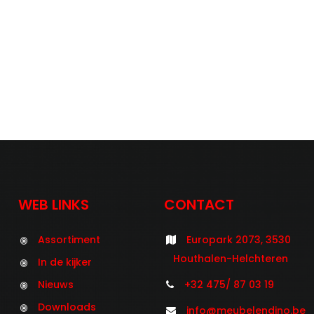
WEB LINKS
CONTACT
Assortiment
Europark 2073, 3530
Houthalen-Helchteren
In de kijker
Nieuws
+32 475/ 87 03 19
Downloads
info@meubelendino.be