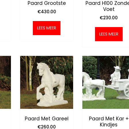
Paard Grootste
Paard H100 Zond
Voet
€
430.00
€
230.00
LEES MEER
LEES MEER
Paard Met Gareel
Paard Met Kar +
Kindjes
€
260.00