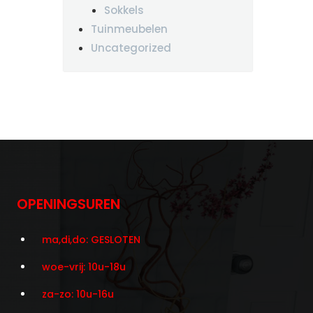
Sokkels
Tuinmeubelen
Uncategorized
OPENINGSUREN
ma,di,do: GESLOTEN
woe-vrij: 10u-18u
za-zo: 10u-16u