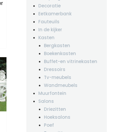
er
Decoratie
Eetkamerbank
Fauteuils
In de kijker
Kasten
Bergkasten
Boekenkasten
Buffet-en vitrinekasten
Dressoirs
Tv-meubels
Wandmeubels
Muurfontein
Salons
Driezitten
Hoeksalons
Poef