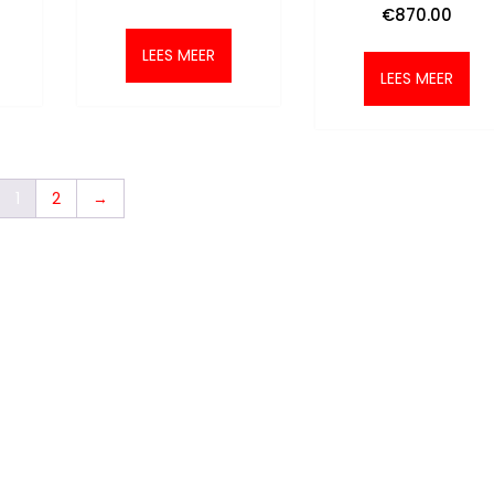
€
870.00
LEES MEER
LEES MEER
1
2
→