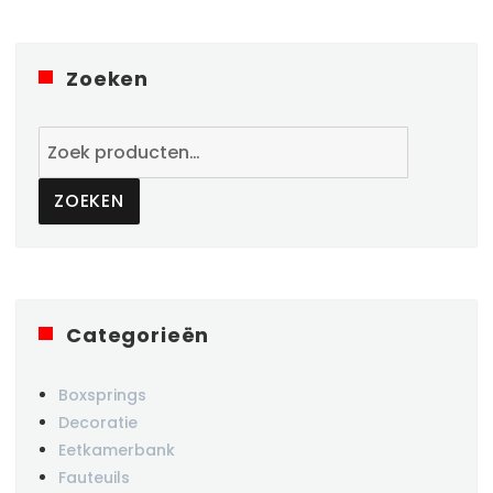
Zoeken
Zoeken
naar:
ZOEKEN
Categorieën
Boxsprings
Decoratie
Eetkamerbank
Fauteuils