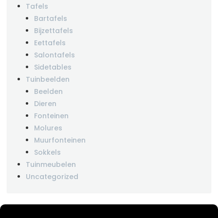
Tafels
Bartafels
Bijzettafels
Eettafels
Salontafels
Sidetables
Tuinbeelden
Beelden
Dieren
Fonteinen
Molures
Muurfonteinen
Sokkels
Tuinmeubelen
Uncategorized