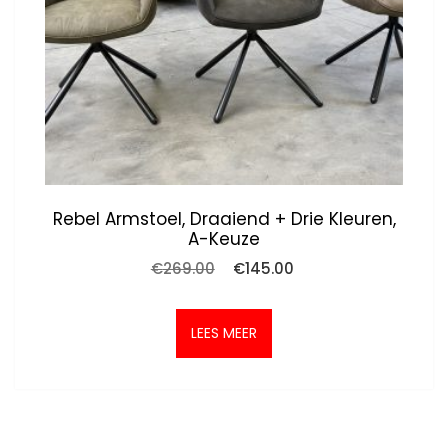
Rebel Armstoel, Draaiend + Drie Kleuren,
A-Keuze
Oorspronkelijke
Huidige
€
269.00
€
145.00
prijs
prijs
was:
is:
€269.00.
€145.00.
LEES MEER