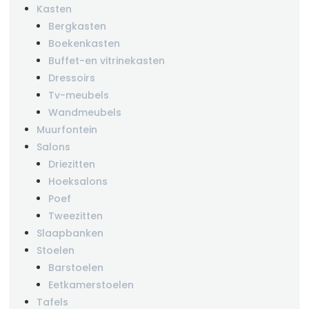
Kasten
Bergkasten
Boekenkasten
Buffet-en vitrinekasten
Dressoirs
Tv-meubels
Wandmeubels
Muurfontein
Salons
Driezitten
Hoeksalons
Poef
Tweezitten
Slaapbanken
Stoelen
Barstoelen
Eetkamerstoelen
Tafels