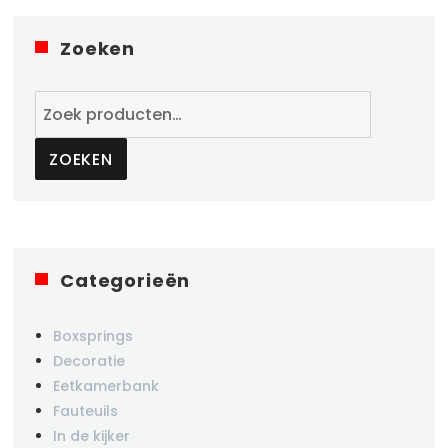
Zoeken
Zoeken
naar:
ZOEKEN
Categorieën
Boxsprings
Decoratie
Eetkamerbank
Fauteuils
In de kijker