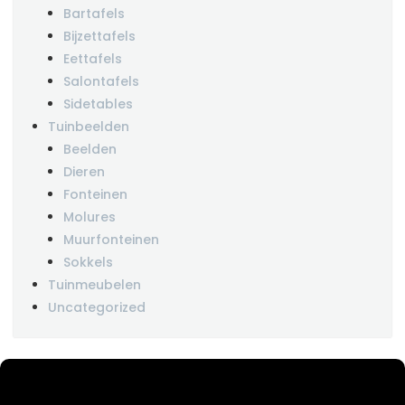
Bartafels
Bijzettafels
Eettafels
Salontafels
Sidetables
Tuinbeelden
Beelden
Dieren
Fonteinen
Molures
Muurfonteinen
Sokkels
Tuinmeubelen
Uncategorized