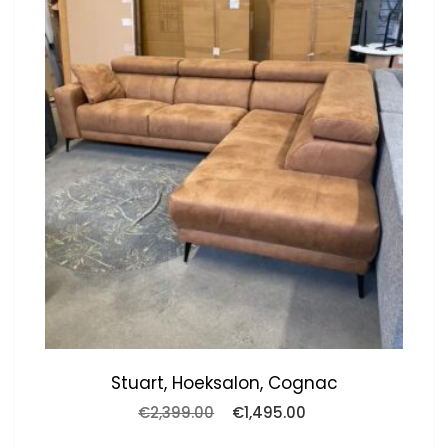
Stuart, Hoeksalon, Cognac
Oorspronkelijke
Huidige
€
2,399.00
€
1,495.00
prijs
prijs