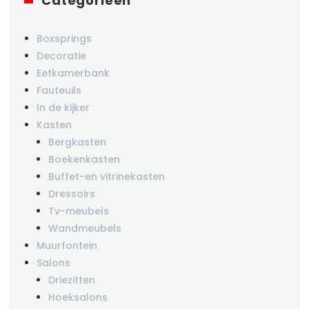
Categorieën
Boxsprings
Decoratie
Eetkamerbank
Fauteuils
In de kijker
Kasten
Bergkasten
Boekenkasten
Buffet-en vitrinekasten
Dressoirs
Tv-meubels
Wandmeubels
Muurfontein
Salons
Driezitten
Hoeksalons