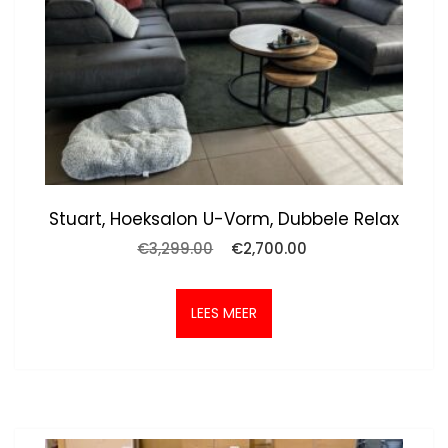
Stuart, Hoeksalon U-Vorm, Dubbele Relax
Oorspronkelijke
Huidige
€
3,299.00
€
2,700.00
prijs
prijs
was:
is:
€3,299.00.
€2,700.00.
LEES MEER