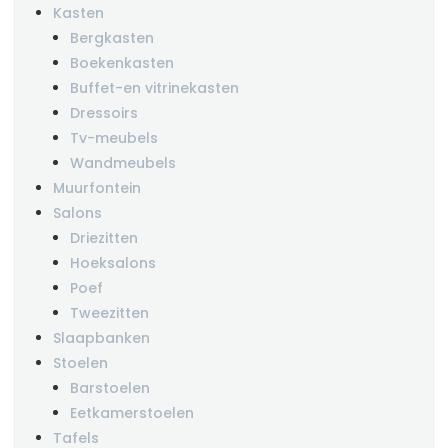
Kasten
Bergkasten
Boekenkasten
Buffet-en vitrinekasten
Dressoirs
Tv-meubels
Wandmeubels
Muurfontein
Salons
Driezitten
Hoeksalons
Poef
Tweezitten
Slaapbanken
Stoelen
Barstoelen
Eetkamerstoelen
Tafels