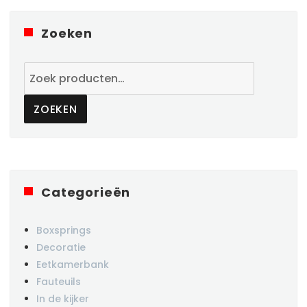
Zoeken
Zoeken
naar:
ZOEKEN
Categorieën
Boxsprings
Decoratie
Eetkamerbank
Fauteuils
In de kijker