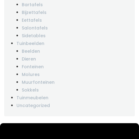
Bartafels
Bijzettafels
Eettafels
Salontafels
Sidetables
Tuinbeelden
Beelden
Dieren
Fonteinen
Molures
Muurfonteinen
Sokkels
Tuinmeubelen
Uncategorized