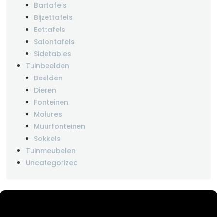
Bartafels
Bijzettafels
Eettafels
Salontafels
Sidetables
Tuinbeelden
Beelden
Dieren
Fonteinen
Molures
Muurfonteinen
Sokkels
Tuinmeubelen
Uncategorized