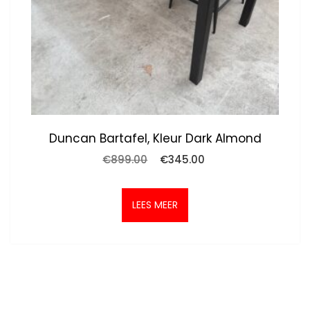
Duncan Bartafel, Kleur Dark Almond
Oorspronkelijke
Huidige
€
899.00
€
345.00
prijs
prijs
was:
is:
€899.00.
€345.00.
LEES MEER