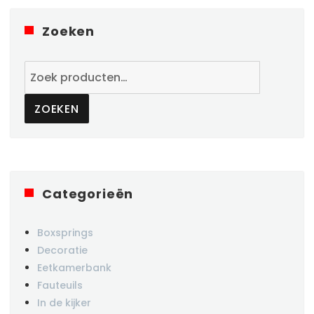
Zoeken
Zoeken
naar:
ZOEKEN
Categorieën
Boxsprings
Decoratie
Eetkamerbank
Fauteuils
In de kijker