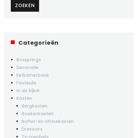
ZOEKEN
Categorieën
Boxsprings
Decoratie
Eetkamerbank
Fauteuils
In de kijker
Kasten
Bergkasten
Boekenkasten
Buffet-en vitrinekasten
Dressoirs
Tv-meubels