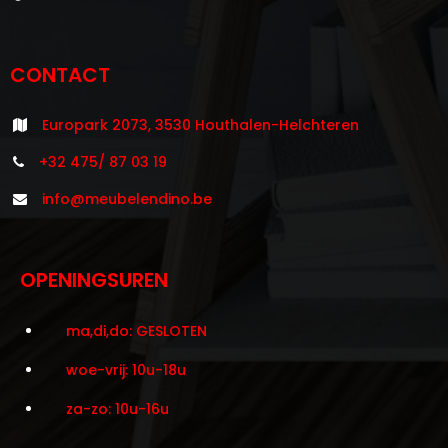
CONTACT
Europark 2073, 3530 Houthalen-Helchteren
+32 475/ 87 03 19
info@meubelendino.be
OPENINGSUREN
ma,di,do: GESLOTEN
woe-vrij: 10u-18u
za-zo: 10u-16u