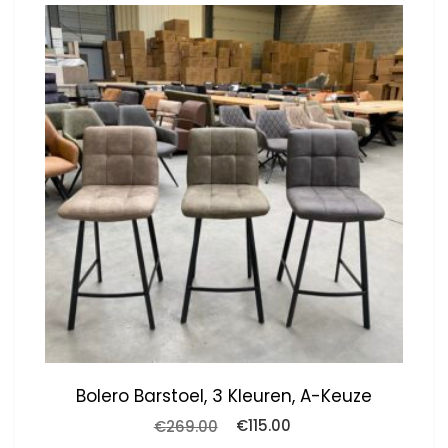
Bolero Barstoel, 3 Kleuren, A-Keuze
Oorspronkelijke
Huidige
€
269.00
€
115.00
prijs
prijs