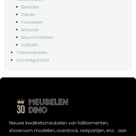
Beelden
Dieren
Fonteinen
Molures
Muurfonteinen
Sokkels
Tuinmeubelen
Uncategorized
Nieuwe kwaliteitsmeubelen van faillisementen,
showroom modellen, overstock, restpartijen, enz... aan