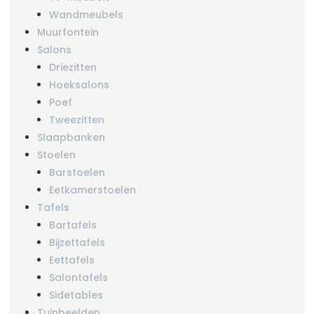
Wandmeubels
Muurfontein
Salons
Driezitten
Hoeksalons
Poef
Tweezitten
Slaapbanken
Stoelen
Barstoelen
Eetkamerstoelen
Tafels
Bartafels
Bijzettafels
Eettafels
Salontafels
Sidetables
Tuinbeelden