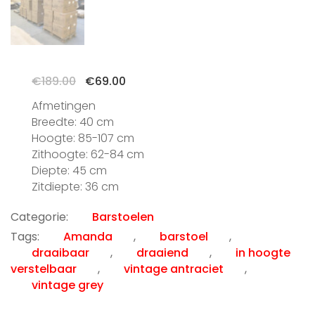
Oorspronkelijke
Huidige
€
189.00
€
69.00
prijs
prijs
Afmetingen
was:
is:
Breedte: 40 cm
€189.00.
€69.00.
Hoogte: 85-107 cm
Zithoogte: 62-84 cm
Diepte: 45 cm
Zitdiepte: 36 cm
Categorie:
Barstoelen
Tags:
Amanda
,
barstoel
,
draaibaar
,
draaiend
,
in hoogte
verstelbaar
,
vintage antraciet
,
vintage grey