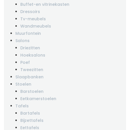
Buffet-en vitrinekasten
Dressoirs
Tv-meubels
Wandmeubels
Muurfontein
Salons
Driezitten
Hoeksalons
Poef
Tweezitten
Slaapbanken
Stoelen
Barstoelen
Eetkamerstoelen
Tafels
Bartafels
Bijzettafels
Eettafels