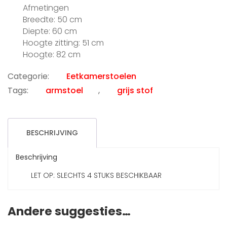
prijs
prijs
Afmetingen
was:
is:
Breedte: 50 cm
€159.00.
€75.00.
Diepte: 60 cm
Hoogte zitting: 51 cm
Hoogte: 82 cm
Categorie:
Eetkamerstoelen
Tags:
armstoel
,
grijs stof
BESCHRIJVING
Beschrijving
LET OP: SLECHTS 4 STUKS BESCHIKBAAR
Andere suggesties…