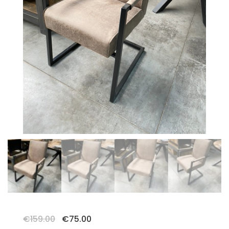
Oorspronkelijke
Huidige
€
159.00
€
75.00