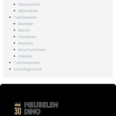
Salontafels
Sidetables
Tuinbeelden
Beelden
Dieren
Fonteinen
Molures
Muurfonteinen
Sokkels
Tuinmeubelen
Uncategorized