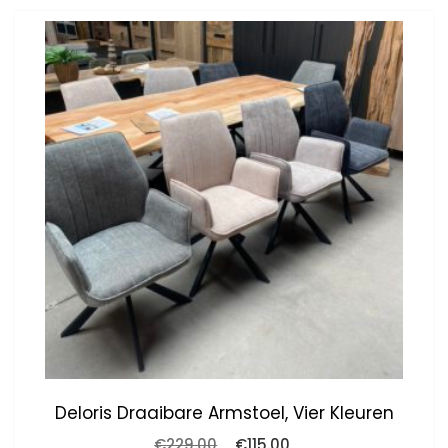
Deloris Draaibare Armstoel, Vier Kleuren
Oorspronkelijke
Huidige
€
229.00
€
115.00