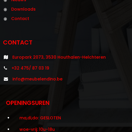
Downloads
Contact
CONTACT
Europark 2073, 3530 Houthalen-Helchteren
+32 475/ 87 03 19
info@meubelendino.be
OPENINGSUREN
ma,di,do: GESLOTEN
woe-vrij: 10u-18u