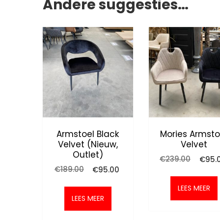
Andere suggesties…
Armstoel Black
Mories Armsto
Velvet (nieuw,
Velvet
Outlet)
Oorspr
€
239.00
€
95.
prijs
Oorspronkelijke
Huidige
€
189.00
€
95.00
was:
prijs
prijs
€239.0
was:
is:
LEES MEER
€189.00.
€95.00.
LEES MEER