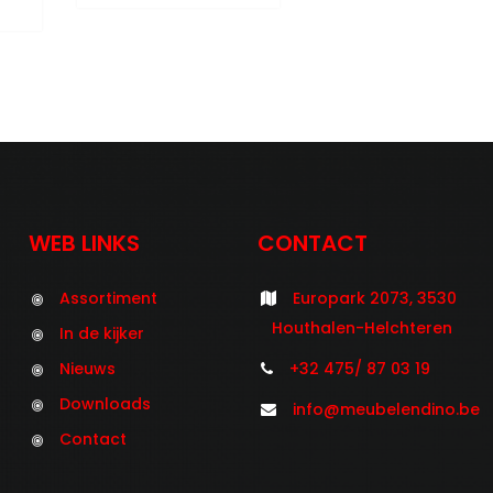
WEB LINKS
CONTACT
Assortiment
Europark 2073, 3530
Houthalen-Helchteren
In de kijker
Nieuws
+32 475/ 87 03 19
Downloads
info@meubelendino.be
Contact