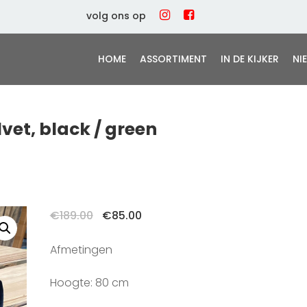
volg ons op
HOME
ASSORTIMENT
IN DE KIJKER
NI
vet, black / green
Oorspronkelijke
Huidige
€
189.00
€
85.00
prijs
prijs
was:
is:
Afmetingen
€189.00.
€85.00.
Hoogte: 80 cm