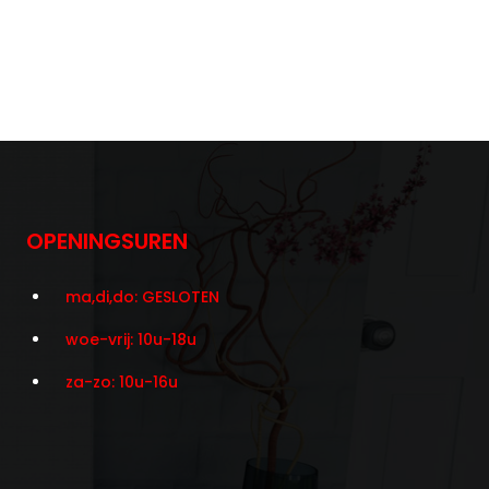
OPENINGSUREN
ma,di,do: GESLOTEN
woe-vrij: 10u-18u
za-zo: 10u-16u