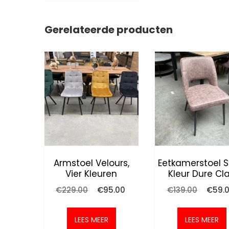
Gerelateerde producten
Armstoel Velours,
Eetkamerstoel S
Vier Kleuren
Kleur Dure Cl
Oorspronkelijke
Huidige
Oorspr
€
229.00
€
95.00
€
139.00
€
59.
prijs
prijs
prijs
was:
is:
was:
€229.00.
€95.00.
€139.0
LEES MEER
LEES MEER