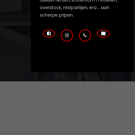
faillisementen, showroom modellen,
overstock, restpartijen, enz... aan
scherpe prijzen.