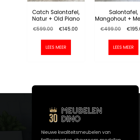
Catch Salontafel,
Salontafel,
Natur + Old Piano
Mangohout + Me
Oorspronkelijke
Huidige
Oorspr
€
599.00
€
145.00
€
499.00
€
195
prijs
prijs
prijs
was:
is:
was:
€599.00.
€145.00.
€499.0
LEES MEER
LEES MEER
Nieuwe kwaliteitsmeubelen van