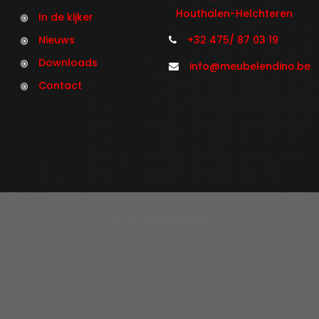
Houthalen-Helchteren
In de kijker
Nieuws
+32 475/ 87 03 19
Downloads
info@meubelendino.be
Contact
©2021 Meubelen Dino