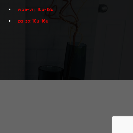
woe-vrij: 10u-18u
za-zo: 10u-16u