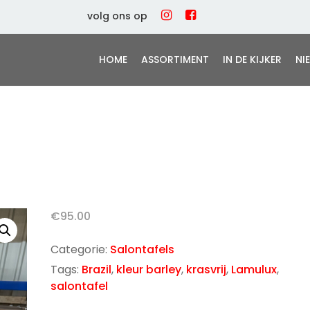
volg ons op
HOME
ASSORTIMENT
IN DE KIJKER
NI
€
95.00
Categorie:
Salontafels
Tags:
Brazil
,
kleur barley
,
krasvrij
,
Lamulux
,
salontafel