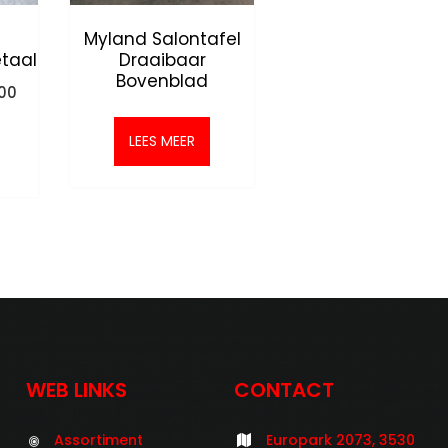
Myland Salontafel
taal
Draaibaar
Bovenblad
onkelijke
Huidige
.00
prijs
is:
LEES MEER
0.
€195.00.
WEB LINKS
CONTACT
Assortiment
Europark 2073, 3530