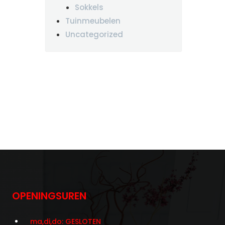
Sokkels
Tuinmeubelen
Uncategorized
OPENINGSUREN
ma,di,do: GESLOTEN