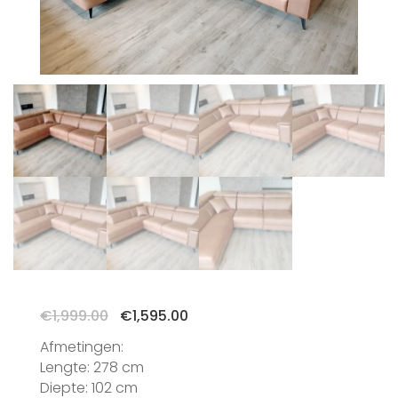
Oorspronkelijke
Huidige
€
1,999.00
€
1,595.00
prijs
prijs
Afmetingen:
was:
is:
Lengte: 278 cm
€1,999.00.
€1,595.00.
Diepte: 102 cm