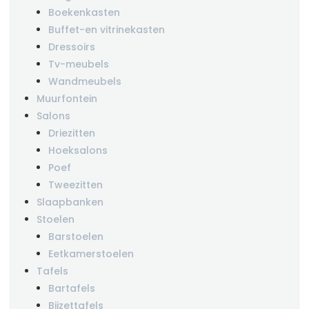
Boekenkasten
Buffet-en vitrinekasten
Dressoirs
Tv-meubels
Wandmeubels
Muurfontein
Salons
Driezitten
Hoeksalons
Poef
Tweezitten
Slaapbanken
Stoelen
Barstoelen
Eetkamerstoelen
Tafels
Bartafels
Bijzettafels