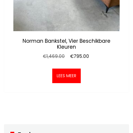
Norman Bankstel, Vier Beschikbare
Kleuren
Oorspronkelijke
Huidige
€
1,469.00
€
795.00
prijs
prijs
was:
is:
€1,469.00.
€795.00.
LEES MEER