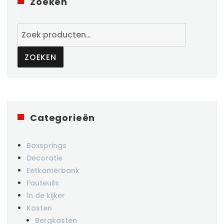
Zoeken
Zoeken
naar:
ZOEKEN
Categorieën
Boxsprings
Decoratie
Eetkamerbank
Fauteuils
In de kijker
Kasten
Bergkasten