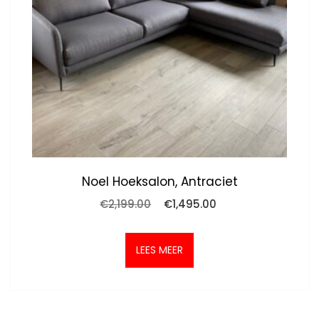
Noel Hoeksalon, Antraciet
Oorspronkelijke
Huidige
€
2,199.00
€
1,495.00
prijs
prijs
was:
is:
€2,199.00.
€1,495.00.
LEES MEER