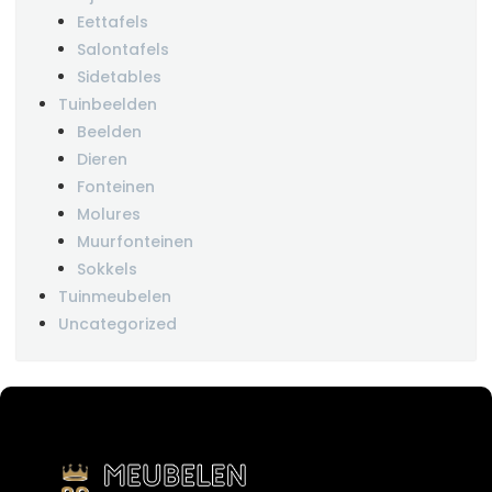
Eettafels
Salontafels
Sidetables
Tuinbeelden
Beelden
Dieren
Fonteinen
Molures
Muurfonteinen
Sokkels
Tuinmeubelen
Uncategorized