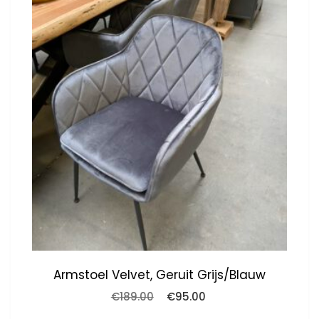
Armstoel Velvet, Geruit Grijs/blauw
Oorspronkelijke
Huidige
€
189.00
€
95.00
prijs
prijs