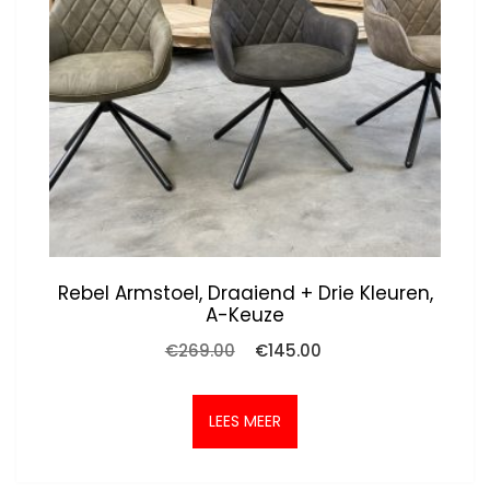
Rebel Armstoel, Draaiend + Drie Kleuren,
A-Keuze
Oorspronkelijke
Huidige
€
269.00
€
145.00
prijs
prijs
was:
is:
€269.00.
€145.00.
LEES MEER