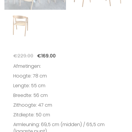
Oorspronkelijke
Huidige
€
229.00
€
169.00
prijs
prijs
Afmetingen:
was:
is:
€229.00.
€169.00.
Hoogte: 78 cm
Lengte: 55 cm
Breedte: 56 cm
Zithoogte: 47 cm
Zitdiepte: 50 cm
Armleuning: 69,5 cm (midden) / 65,5 cm
(laagste punt)