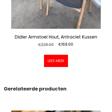
Didier Armstoel Hout, Antraciet Kussen
Oorspronkelijke
Huidige
€
229.00
€
169.00
prijs
prijs
was:
is:
€229.00.
€169.00.
LEES MEER
Gerelateerde producten