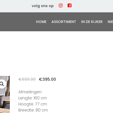
volg ons op
HOME
ASSORTIMENT
IN DE KIJKER
NI
Oorspronkelijke
Huidige
€
699.00
€
395.00
prijs
prijs
was:
is:
Afmetingen:
€699.00.
€395.00.
Lengte: 160 cm
Hoogte: 77 cm
Breedte: 80 cm