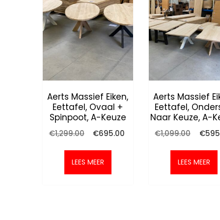
Aerts Massief Eiken,
Aerts Massief Ei
Eettafel, Ovaal +
Eettafel, Onder
Spinpoot, A-Keuze
Naar Keuze, A-K
Oorspronkelijke
Huidige
Oorspr
€
1,299.00
€
695.00
€
1,099.00
€
595
prijs
prijs
prijs
was:
is:
was:
€1,299.00.
€695.00.
€1,099
LEES MEER
LEES MEER