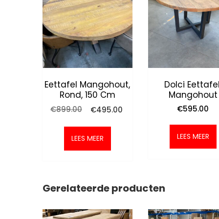
Eettafel Mangohout,
Dolci Eettafel
Rond, 150 Cm
Mangohout
Oorspronkelijke
Huidige
€
595.00
€
899.00
€
495.00
prijs
prijs
was:
is:
LEES MEER
€899.00.
€495.00.
LEES MEER
Gerelateerde producten