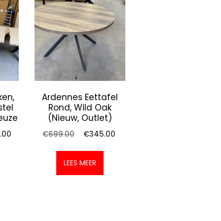
ken,
Ardennes Eettafel
stel
Rond, Wild Oak
euze
(nieuw, Outlet)
onkelijke
Huidige
Oorspronkelijke
Huidige
.00
€
699.00
€
345.00
prijs
prijs
prijs
is:
was:
is:
.00.
€595.00.
€699.00.
€345.00.
LEES MEER