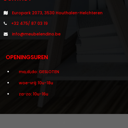
Europark 2073, 3530 Houthalen-Helchteren
+32 475/ 87 03 19
info@meubelendino.be
OPENINGSUREN
ma,di,do: GESLOTEN
woe-vrij: 10u-18u
za-zo: 10u-16u
©2021 Meubelen Dino