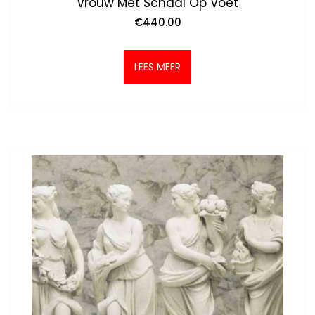
Vrouw Met Schaal Op Voet
€
440.00
LEES MEER