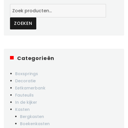
Zoeken
naar:
ZOEKEN
Categorieën
Boxsprings
Decoratie
Eetkamerbank
Fauteuils
In de kijker
Kasten
Bergkasten
Boekenkasten