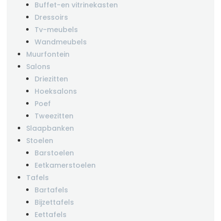
Buffet-en vitrinekasten
Dressoirs
Tv-meubels
Wandmeubels
Muurfontein
Salons
Driezitten
Hoeksalons
Poef
Tweezitten
Slaapbanken
Stoelen
Barstoelen
Eetkamerstoelen
Tafels
Bartafels
Bijzettafels
Eettafels