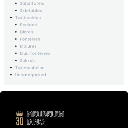
Salontafels
Sidetables
Tuinbeelden
Beelden
Dieren
Fonteinen
Molures
Muurfonteinen
Sokkels
Tuinmeubelen
Uncategorized