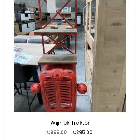
Wijnrek Traktor
Oorspronkelijke
Huidige
€
899.00
€
395.00
prijs
prijs