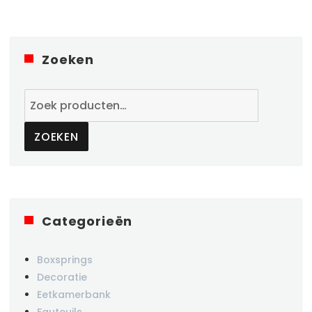
Zoeken
Zoeken
naar:
ZOEKEN
Categorieën
Boxsprings
Decoratie
Eetkamerbank
Fauteuils