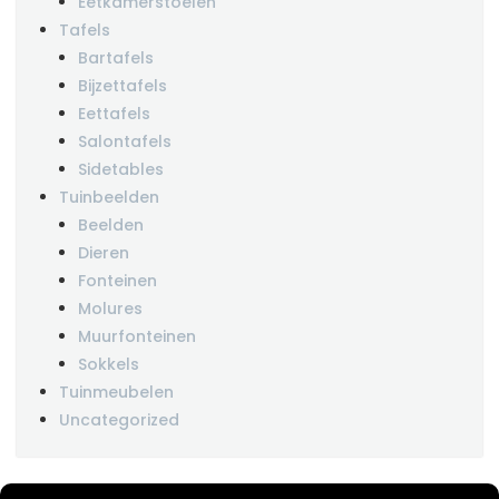
Eetkamerstoelen
Tafels
Bartafels
Bijzettafels
Eettafels
Salontafels
Sidetables
Tuinbeelden
Beelden
Dieren
Fonteinen
Molures
Muurfonteinen
Sokkels
Tuinmeubelen
Uncategorized