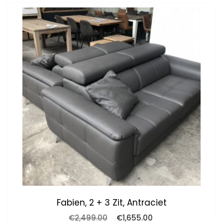
Fabien, 2 + 3 Zit, Antraciet
Oorspronkelijke
Huidige
€
2,499.00
€
1,655.00