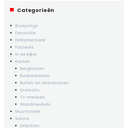
Categorieën
Boxsprings
Decoratie
Eetkamerbank
Fauteuils
In de kijker
Kasten
Bergkasten
Boekenkasten
Buffet-en vitrinekasten
Dressoirs
Tv-meubels
Wandmeubels
Muurfontein
Salons
Driezitten