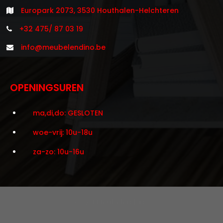
Europark 2073, 3530 Houthalen-Helchteren
+32 475/ 87 03 19
info@meubelendino.be
OPENINGSUREN
ma,di,do: GESLOTEN
woe-vrij: 10u-18u
za-zo: 10u-16u
©2021 Meubelen Dino