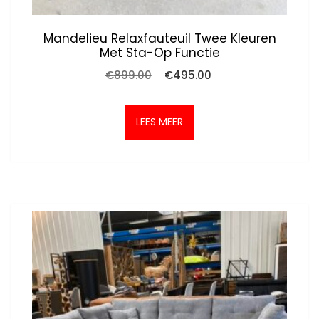
Mandelieu Relaxfauteuil Twee Kleuren
Met Sta-Op Functie
Oorspronkelijke
Huidige
€
899.00
€
495.00
prijs
prijs
was:
is:
€899.00.
€495.00.
LEES MEER