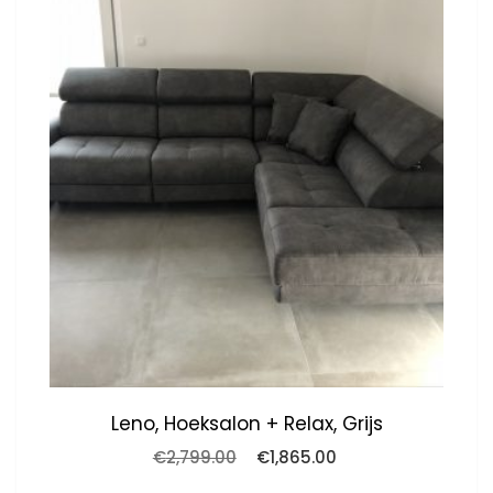
Leno, Hoeksalon + Relax, Grijs
Oorspronkelijke
Huidige
€
2,799.00
€
1,865.00
prijs
prijs