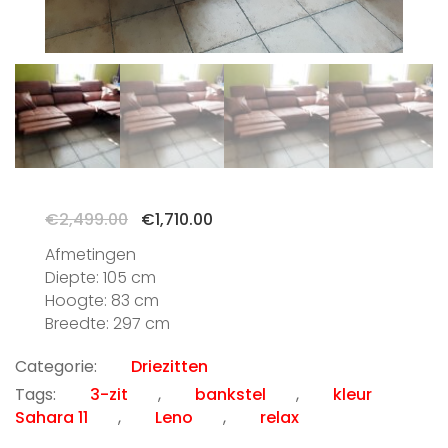
Oorspronkelijke
Huidige
€
2,499.00
€
1,710.00
prijs
prijs
Afmetingen
was:
is:
Diepte: 105 cm
€2,499.00.
€1,710.00.
Hoogte: 83 cm
Breedte: 297 cm
Categorie:
Driezitten
Tags:
3-zit
,
bankstel
,
kleur
Sahara 11
,
Leno
,
relax