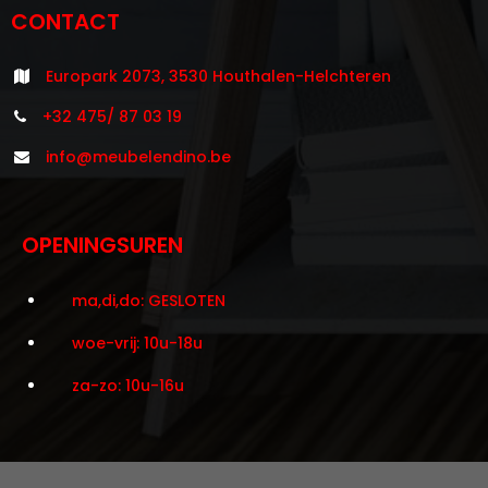
CONTACT
Europark 2073, 3530 Houthalen-Helchteren
+32 475/ 87 03 19
info@meubelendino.be
OPENINGSUREN
ma,di,do: GESLOTEN
woe-vrij: 10u-18u
za-zo: 10u-16u