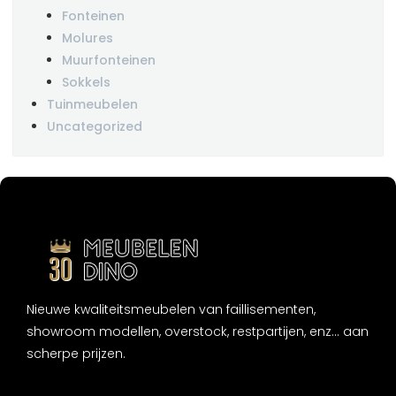
Fonteinen
Molures
Muurfonteinen
Sokkels
Tuinmeubelen
Uncategorized
Nieuwe kwaliteitsmeubelen van faillisementen,
showroom modellen, overstock, restpartijen, enz... aan
scherpe prijzen.