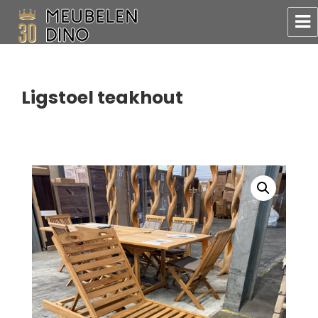
Meubelen Dino
Ligstoel teakhout