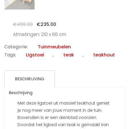
Oorspronkelijke
Huidige
€
499.00
€
235.00
prijs
prijs
Afmetingen: 210 x 66 cm
was:
is:
€499.00.
€235.00.
Categorie:
Tuinmeubelen
Tags:
Ligstoel
,
teak
,
teakhout
BESCHRIJVING
Beschrijving
Met deze ligstoel uit massief teakhout geniet
je nog meer van jouw moment in de tuin.
Bovendien is er een dienblad voorzien.
Doordat het ligbed van teak is gemaakt kan