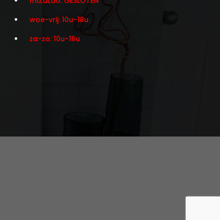
ma,di,do: GESLOTEN
woe-vrij: 10u-18u
za-zo: 10u-16u