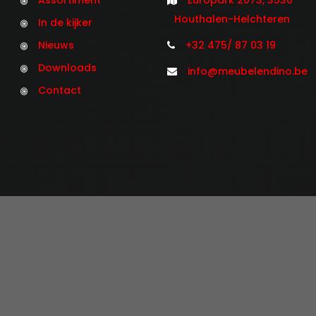
Assortiment
Europark 2073, 3530
Houthalen-Helchteren
In de kijker
Nieuws
+32 475/ 87 03 19
Downloads
info@meubelendino.be
Contact
©2021 Meubelen Dino