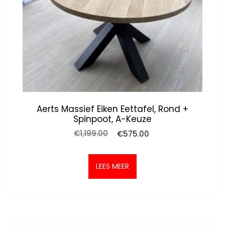
Aerts Massief Eiken Eettafel, Rond +
Spinpoot, A-Keuze
Oorspronkelijke
Huidige
€
1,199.00
€
575.00
prijs
prijs
was:
is:
€1,199.00.
€575.00.
LEES MEER