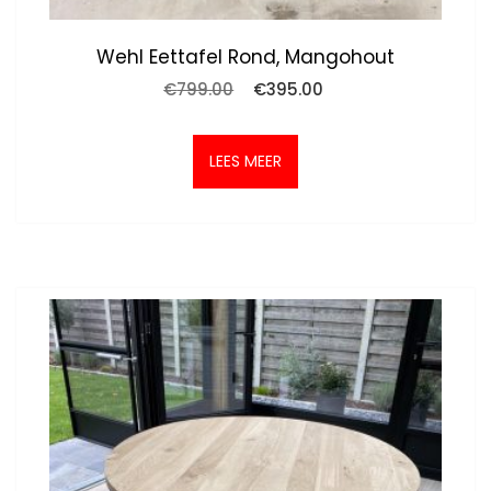
Wehl Eettafel Rond, Mangohout
Oorspronkelijke
Huidige
€
799.00
€
395.00
prijs
prijs
was:
is:
€799.00.
€395.00.
LEES MEER