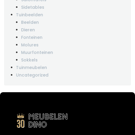
Sidetables
Tuinbeelden
Beelden
Dieren
Fonteinen
Molures
Muurfonteinen
Sokkels
Tuinmeubelen
Uncategorized