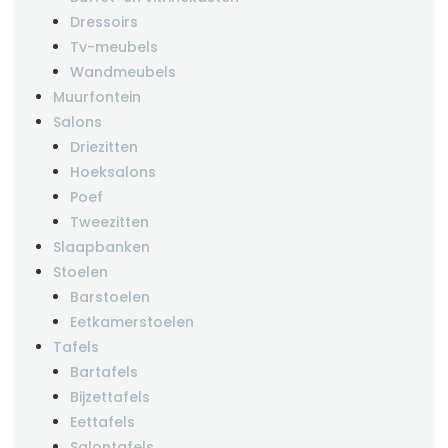
Dressoirs
Tv-meubels
Wandmeubels
Muurfontein
Salons
Driezitten
Hoeksalons
Poef
Tweezitten
Slaapbanken
Stoelen
Barstoelen
Eetkamerstoelen
Tafels
Bartafels
Bijzettafels
Eettafels
Salontafels