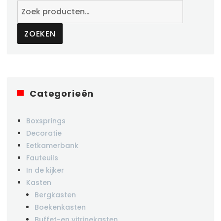
Zoeken
naar:
ZOEKEN
Categorieën
Boxsprings
Decoratie
Eetkamerbank
Fauteuils
In de kijker
Kasten
Bergkasten
Boekenkasten
Buffet-en vitrinekasten