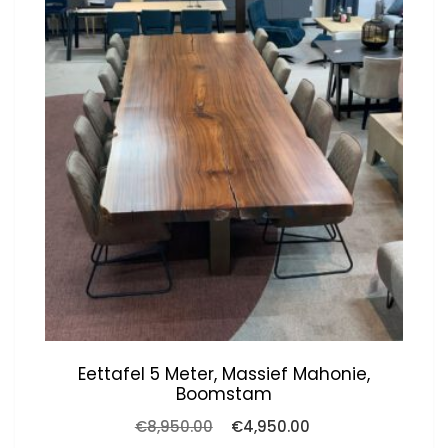
Eettafel 5 Meter, Massief Mahonie,
Boomstam
Oorspronkelijke
Huidige
€
8,950.00
€
4,950.00
prijs
prijs