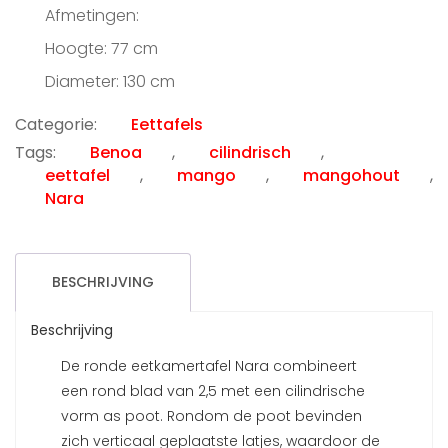
prijs
prijs
Afmetingen:
was:
is:
€899.00.
€495.00.
Hoogte: 77 cm
Diameter: 130 cm
Categorie:
Eettafels
Tags:
Benoa
,
cilindrisch
,
eettafel
,
mango
,
mangohout
,
Nara
BESCHRIJVING
Beschrijving
De ronde eetkamertafel Nara combineert
een rond blad van 2,5 met een cilindrische
vorm as poot. Rondom de poot bevinden
zich verticaal geplaatste latjes, waardoor de