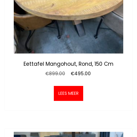
Eettafel Mangohout, Rond, 150 Cm
Oorspronkelijke
Huidige
€
899.00
€
495.00
prijs
prijs
was:
is:
€899.00.
€495.00.
LEES MEER