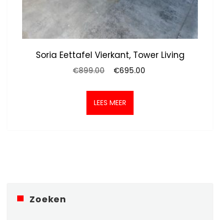
Soria Eettafel Vierkant, Tower Living
Oorspronkelijke
Huidige
€
899.00
€
695.00
prijs
prijs
was:
is:
€899.00.
€695.00.
LEES MEER
Zoeken