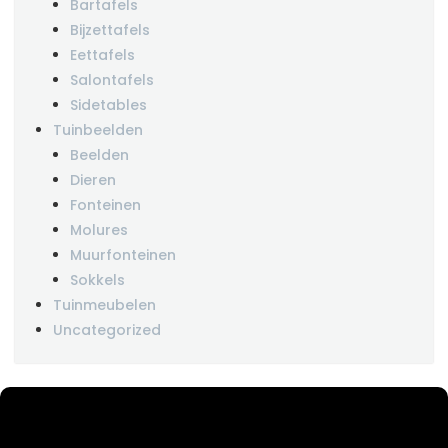
Bartafels
Bijzettafels
Eettafels
Salontafels
Sidetables
Tuinbeelden
Beelden
Dieren
Fonteinen
Molures
Muurfonteinen
Sokkels
Tuinmeubelen
Uncategorized