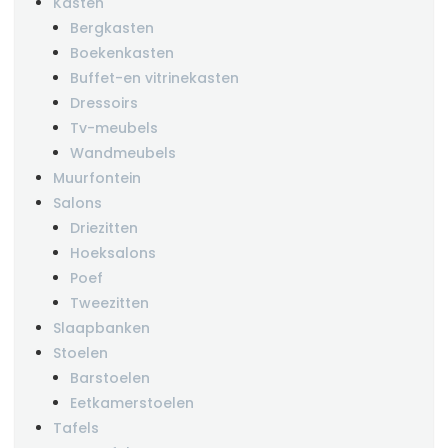
Kasten
Bergkasten
Boekenkasten
Buffet-en vitrinekasten
Dressoirs
Tv-meubels
Wandmeubels
Muurfontein
Salons
Driezitten
Hoeksalons
Poef
Tweezitten
Slaapbanken
Stoelen
Barstoelen
Eetkamerstoelen
Tafels