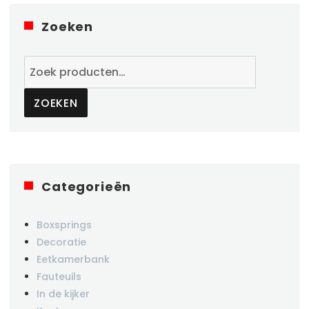
Zoeken
Zoeken
naar:
ZOEKEN
Categorieën
Boxsprings
Decoratie
Eetkamerbank
Fauteuils
In de kijker