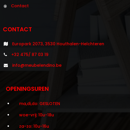
Contact
CONTACT
Europark 2073, 3530 Houthalen-Helchteren
+32 475/ 87 03 19
info@meubelendino.be
OPENINGSUREN
ma,di,do: GESLOTEN
woe-vrij: 10u-18u
za-zo: 10u-16u