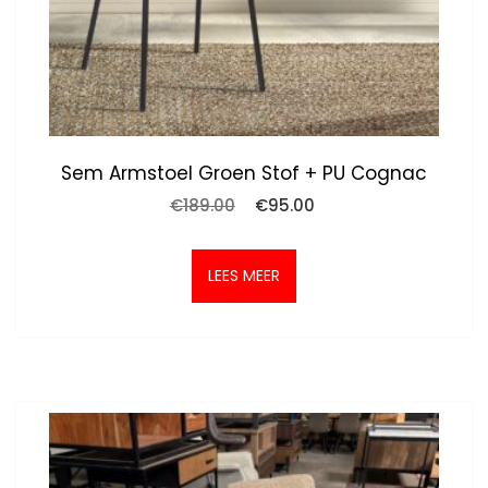
Sem Armstoel Groen Stof + PU Cognac
Oorspronkelijke
Huidige
€
189.00
€
95.00
prijs
prijs
was:
is:
€189.00.
€95.00.
LEES MEER