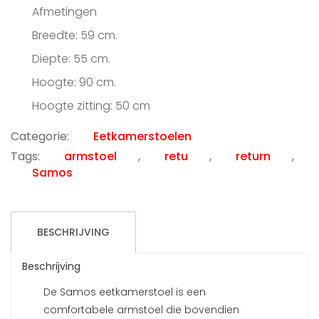
prijs
prijs
Afmetingen
was:
is:
€269.00.
€115.00.
Breedte: 59 cm.
Diepte: 55 cm.
Hoogte: 90 cm.
Hoogte zitting: 50 cm
Categorie:
Eetkamerstoelen
Tags:
armstoel
,
retu
,
return
,
Samos
BESCHRIJVING
Beschrijving
De Samos eetkamerstoel is een
comfortabele armstoel die bovendien