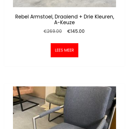
Rebel Armstoel, Draaiend + Drie Kleuren,
A-Keuze
Oorspronkelijke
Huidige
€
269.00
€
145.00
prijs
prijs
was:
is:
€269.00.
€145.00.
LEES MEER