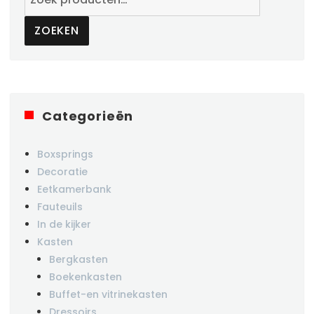
naar:
ZOEKEN
Categorieën
Boxsprings
Decoratie
Eetkamerbank
Fauteuils
In de kijker
Kasten
Bergkasten
Boekenkasten
Buffet-en vitrinekasten
Dressoirs