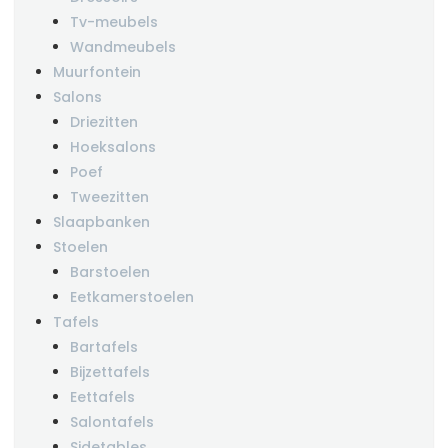
Tv-meubels
Wandmeubels
Muurfontein
Salons
Driezitten
Hoeksalons
Poef
Tweezitten
Slaapbanken
Stoelen
Barstoelen
Eetkamerstoelen
Tafels
Bartafels
Bijzettafels
Eettafels
Salontafels
Sidetables