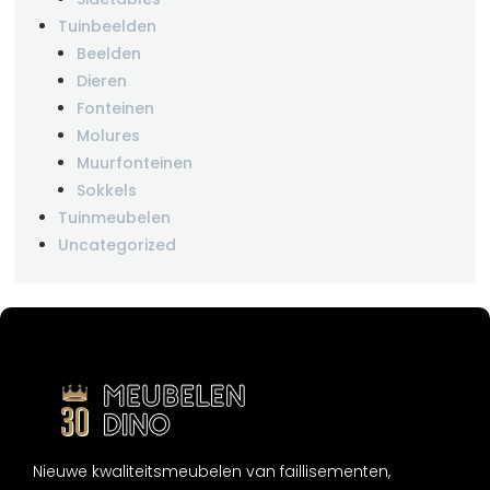
Tuinbeelden
Beelden
Dieren
Fonteinen
Molures
Muurfonteinen
Sokkels
Tuinmeubelen
Uncategorized
Nieuwe kwaliteitsmeubelen van faillisementen,