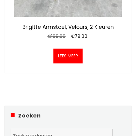
Brigitte Armstoel, Velours, 2 Kleuren
Oorspronkelijke
Huidige
€
169.00
€
79.00
prijs
prijs
was:
is:
€169.00.
€79.00.
LEES MEER
Zoeken
Zoeken