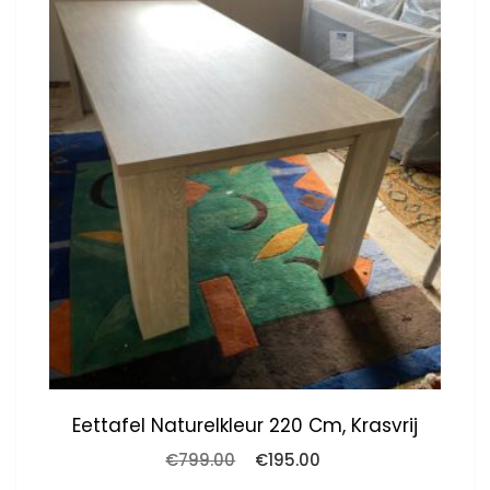
Eettafel Naturelkleur 220 Cm, Krasvrij
Oorspronkelijke
Huidige
€
799.00
€
195.00
prijs
prijs