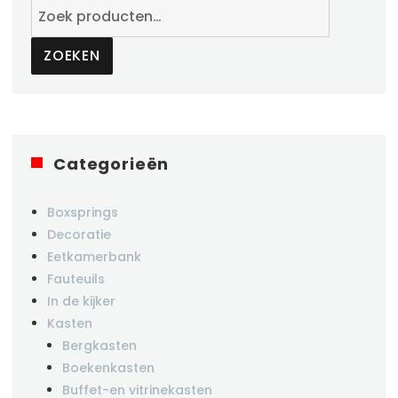
Zoeken
naar:
ZOEKEN
Categorieën
Boxsprings
Decoratie
Eetkamerbank
Fauteuils
In de kijker
Kasten
Bergkasten
Boekenkasten
Buffet-en vitrinekasten