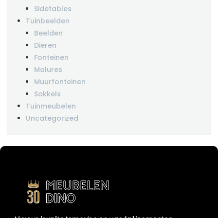
Sidetables
Tuinbeelden
Beelden
Dieren
Fonteinen
Molures
Muurfonteinen
Sokkels
Tuinmeubelen
Uncategorized