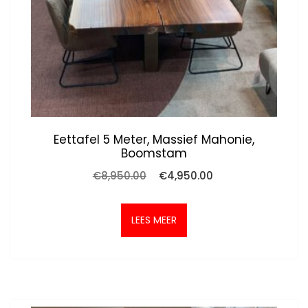
Eettafel 5 Meter, Massief Mahonie,
Boomstam
Oorspronkelijke
Huidige
€
8,950.00
€
4,950.00
prijs
prijs
was:
is:
€8,950.00.
€4,950.00.
LEES MEER