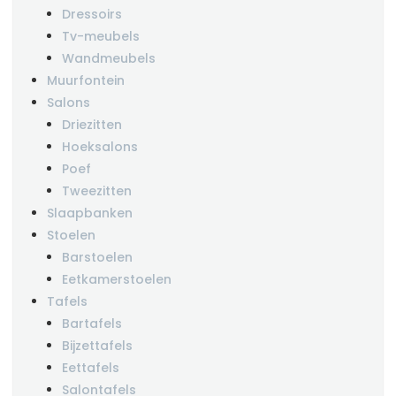
Dressoirs
Tv-meubels
Wandmeubels
Muurfontein
Salons
Driezitten
Hoeksalons
Poef
Tweezitten
Slaapbanken
Stoelen
Barstoelen
Eetkamerstoelen
Tafels
Bartafels
Bijzettafels
Eettafels
Salontafels