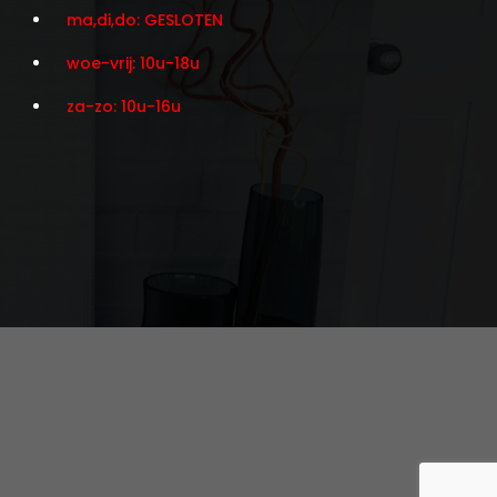
ma,di,do: GESLOTEN
woe-vrij: 10u-18u
za-zo: 10u-16u