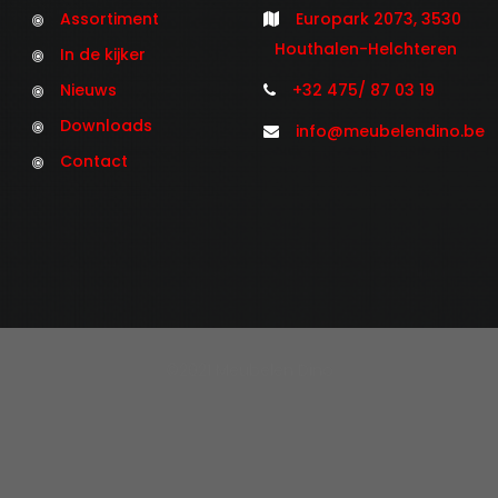
Assortiment
Europark 2073, 3530
Houthalen-Helchteren
In de kijker
Nieuws
+32 475/ 87 03 19
Downloads
info@meubelendino.be
Contact
©2021 Meubelen Dino