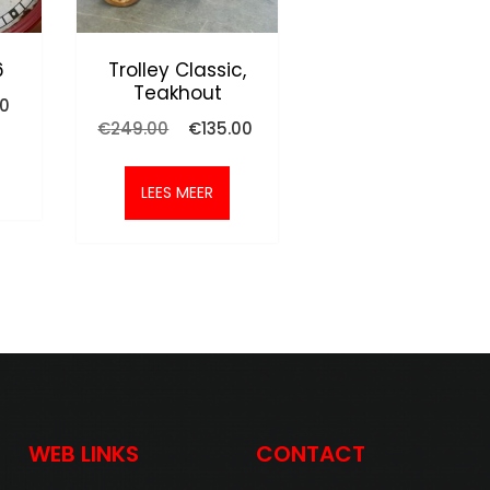
6
Trolley Classic,
Teakhout
nkelijke
Huidige
00
prijs
Oorspronkelijke
Huidige
€
249.00
€
135.00
is:
prijs
prijs
.
€45.00.
was:
is:
€249.00.
€135.00.
LEES MEER
WEB LINKS
CONTACT