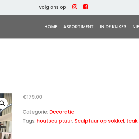
volg ons op
HOME
ASSORTIMENT
IN DE KIJKER
NI
€
179.00
Categorie:
Decoratie
Tags:
houtsculptuur
,
Sculptuur op sokkel
,
teak