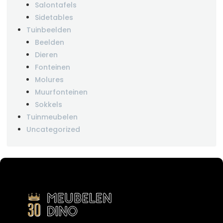
Salontafels
Sidetables
Tuinbeelden
Beelden
Dieren
Fonteinen
Molures
Muurfonteinen
Sokkels
Tuinmeubelen
Uncategorized