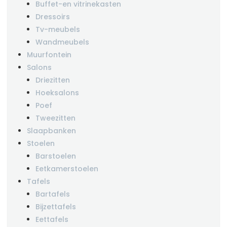
Buffet-en vitrinekasten
Dressoirs
Tv-meubels
Wandmeubels
Muurfontein
Salons
Driezitten
Hoeksalons
Poef
Tweezitten
Slaapbanken
Stoelen
Barstoelen
Eetkamerstoelen
Tafels
Bartafels
Bijzettafels
Eettafels