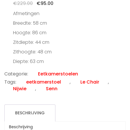
Oorspronkelijke
Huidige
€
229.00
€
95.00
prijs
prijs
Afmetingen
was:
is:
€229.00.
€95.00.
Breedte: 58 cm
Hoogte: 86 cm
Zitdiepte: 44 cm
Zithoogte: 48 cm
Diepte: 63 cm
Categorie:
Eetkamerstoelen
Tags:
eetkamerstoel
,
Le Chair
,
Nijwie
,
Senn
BESCHRIJVING
Beschrijving