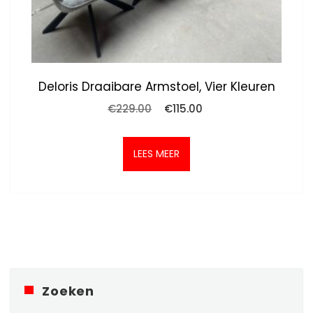
Deloris Draaibare Armstoel, Vier Kleuren
Oorspronkelijke
Huidige
€
229.00
€
115.00
prijs
prijs
was:
is:
€229.00.
€115.00.
LEES MEER
Zoeken