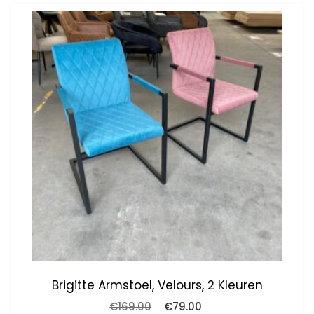
Brigitte Armstoel, Velours, 2 Kleuren
Oorspronkelijke
Huidige
€
169.00
€
79.00