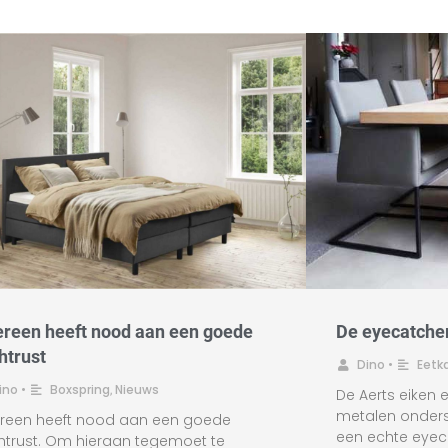
De eyecatche
ereen heeft nood aan een goede
htrust
Dino
•
Eetk
ino
•
Boxspring
,
Nieuws
De Aerts eiken 
metalen onders
ereen heeft nood aan een goede
een echte eyeca
htrust. Om hieraan tegemoet te