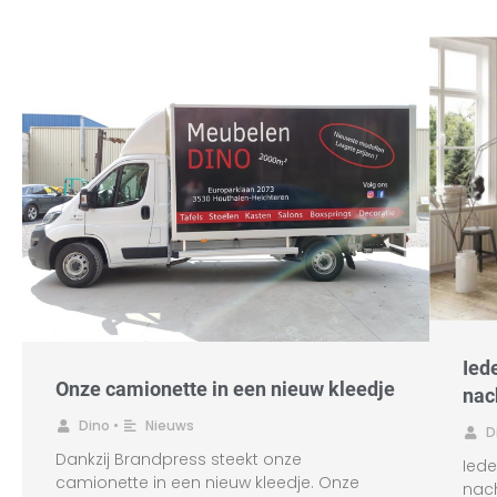
Ied
Onze camionette in een nieuw kleedje
nac
Dino
•
Nieuws
D
Dankzij Brandpress steekt onze
Ied
camionette in een nieuw kleedje. Onze
nac