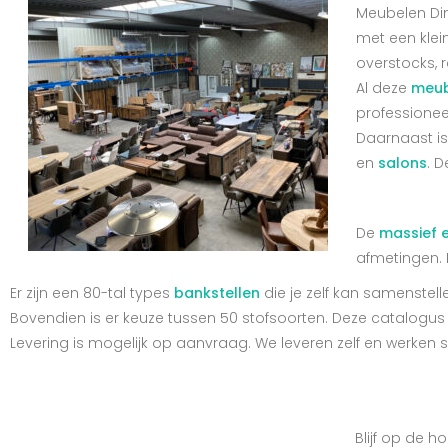
Meubelen Din
met een klei
overstocks, 
Al deze
meub
professionee
Daarnaast i
en
salons
. 
De
massief e
afmetingen. H
Er zijn een 80-tal types
bankstellen
die je zelf kan samenstell
Bovendien is er keuze tussen 50 stofsoorten. Deze catalogus 
Levering is mogelijk op aanvraag. We leveren zelf en werken
Blijf op de 