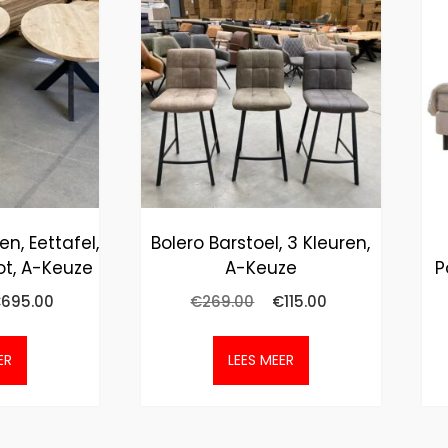
en, Eettafel,
Bolero Barstoel, 3 Kleuren,
ot, A-Keuze
A-Keuze
P
€
695.00
€
269.00
€
115.00
ER
LEES MEER