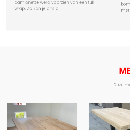
camionette werd voorzien van een full
kome
wrap. Zo kan je ons al …
met
ME
Deze me