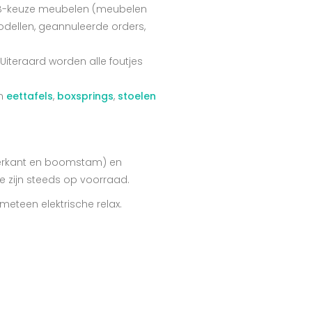
it B-keuze meubelen (meubelen
dellen, geannuleerde orders,
Uiteraard worden alle foutjes
en
eettafels
,
boxsprings
,
stoelen
 vierkant en boomstam) en
ze zijn steeds op voorraad.
meteen elektrische relax.