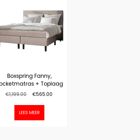
Boxspring Fanny,
ocketmatras + Toplaag
€
1,199.00
€
565.00
LEES MEER