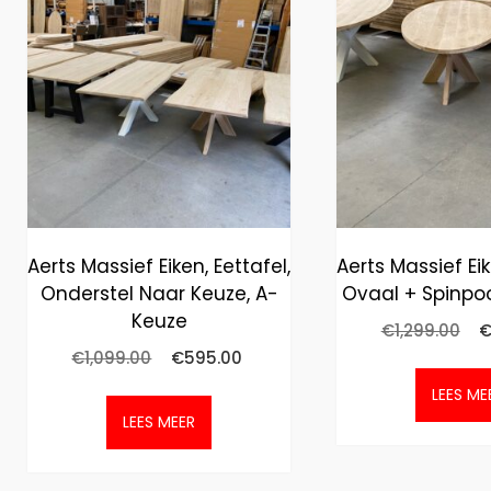
Aerts Massief Eiken, Eettafel,
Aerts Massief Eik
Onderstel Naar Keuze, A-
Ovaal + Spinpo
Keuze
€
1,299.00
€
1,099.00
€
595.00
LEES ME
LEES MEER