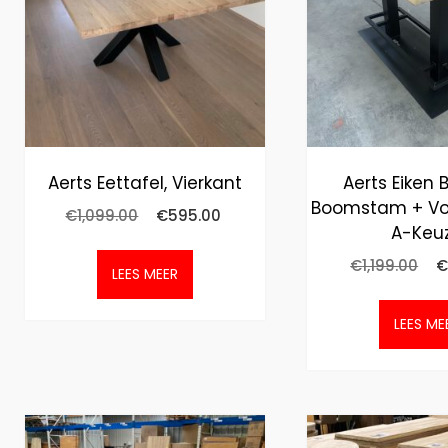
Aerts Eettafel, Vierkant
Aerts Eiken B
Boomstam + Vo
€
1,099.00
€
595.00
A-Keu
€
1,199.00
€
LEES MEER
LEES ME