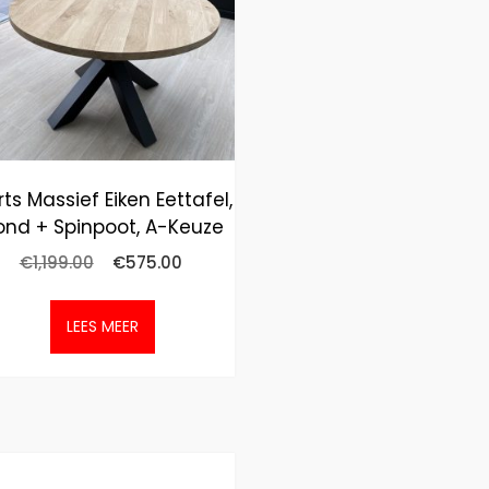
rts Massief Eiken Eettafel,
ond + Spinpoot, A-Keuze
€
1,199.00
€
575.00
LEES MEER