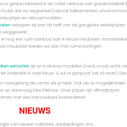
o is gespecialiseerd in de outlet verkoop van goede kwalite
n foutje dat we wegwerken) alsook faillisementen, showroommo
restpartijen en uitloopmodellen.
elen
verkopen wij aan de helft van de gangbare winkelprijzen. 
l weggewerkt.
s er nog een ruim aanbod aan A-keuze meubelen: massiefeik
Deze meubelen bieden we aan met ruime kortingen.
iken eettafels
zijn er in diverse modellen (rond, ovaal, recht,
et onderstel is naar keuze: U, A,X of spinpoot (wit of zwart). De
en naargelang de ruimte die je hebt. Ook zijn er mogelijkheden 
is op aanvraag beschikbaar. Onze prijzen zijn afhaalprijzen.
 samen met een betrouwbare koerierdienst.
NIEUWS
hoogte van nieuwe collecties, aanbiedingen, enz…