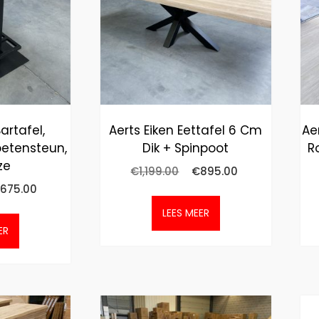
artafel,
Aerts Eiken Eettafel 6 Cm
Ae
etensteun,
Dik + Spinpoot
R
ze
€
1,199.00
€
895.00
675.00
LEES MEER
ER