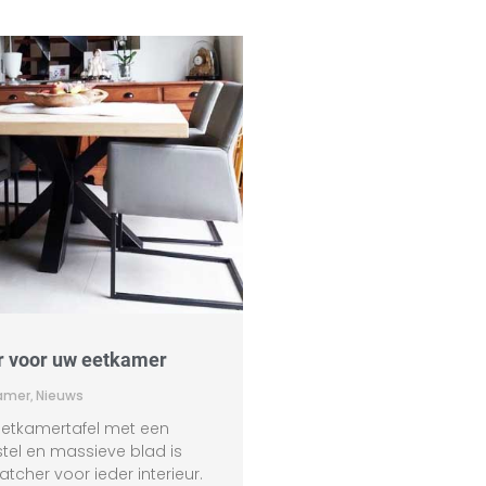
r voor uw eetkamer
Stockverkoop
amer
,
Nieuws
Dino
•
Nieuws
eetkamertafel met een
Wij kochten een grote partij
tel en massieve blad is
en kasten van een beken
tcher voor ieder interieur.
die aan weggeefprijzen de 