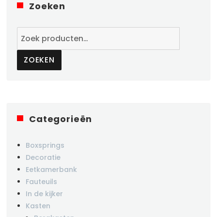
Zoeken
Zoeken
naar:
ZOEKEN
Categorieën
Boxsprings
Decoratie
Eetkamerbank
Fauteuils
In de kijker
Kasten