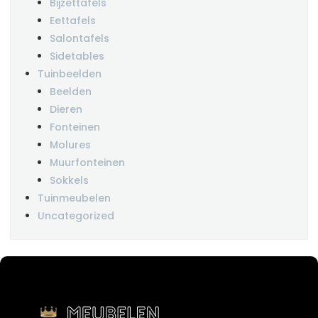
Bijzettafels
Eettafels
Salontafels
Sidetables
Tuinbeelden
Beelden
Dieren
Fonteinen
Molures
Muurfonteinen
Sokkels
Tuinmeubelen
Uncategorized