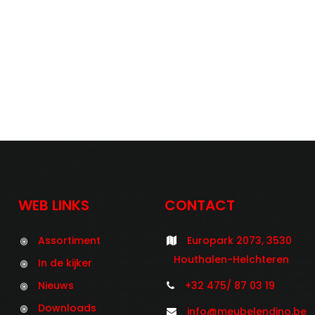
WEB LINKS
CONTACT
Assortiment
Europark 2073, 3530
Houthalen-Helchteren
In de kijker
Nieuws
+32 475/ 87 03 19
Downloads
info@meubelendino.be