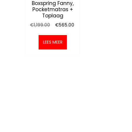
Boxspring Fanny,
Pocketmatras +
Toplaag
Oorspronkelijke
Huidige
€
1,199.00
€
565.00
prijs
prijs
was:
is:
€1,199.00.
€565.00.
LEES MEER