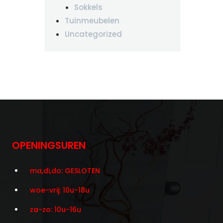
Sokkels
Tuinmeubelen
Uncategorized
OPENINGSUREN
ma,di,do: GESLOTEN
woe-vrij: 10u-18u
za-zo: 10u-16u