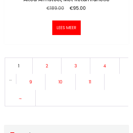
Oorspronkelijke
Huidige
€
189.00
€
95.00
prijs
prijs
was:
is:
€189.00.
€95.00.
LEES MEER
1
2
3
4
…
9
10
11
→