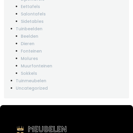
Eettafels
Salontafels
Sidetables
Tuinbeelden
Beelden
Dieren
Fonteinen
Molures
Muurfonteinen
Sokkels
Tuinmeubelen
Uncategorized