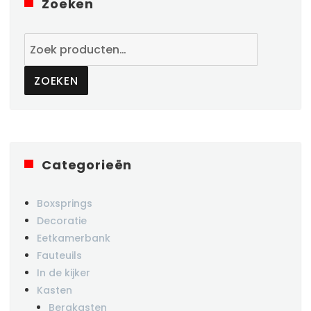
Zoeken
Zoeken
naar:
ZOEKEN
Categorieën
Boxsprings
Decoratie
Eetkamerbank
Fauteuils
In de kijker
Kasten
Bergkasten