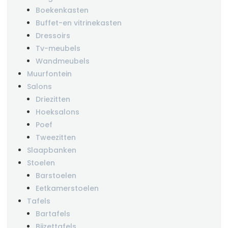
Boekenkasten
Buffet-en vitrinekasten
Dressoirs
Tv-meubels
Wandmeubels
Muurfontein
Salons
Driezitten
Hoeksalons
Poef
Tweezitten
Slaapbanken
Stoelen
Barstoelen
Eetkamerstoelen
Tafels
Bartafels
Bijzettafels