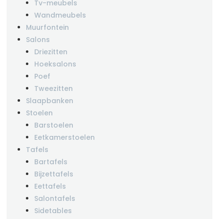
Tv-meubels
Wandmeubels
Muurfontein
Salons
Driezitten
Hoeksalons
Poef
Tweezitten
Slaapbanken
Stoelen
Barstoelen
Eetkamerstoelen
Tafels
Bartafels
Bijzettafels
Eettafels
Salontafels
Sidetables