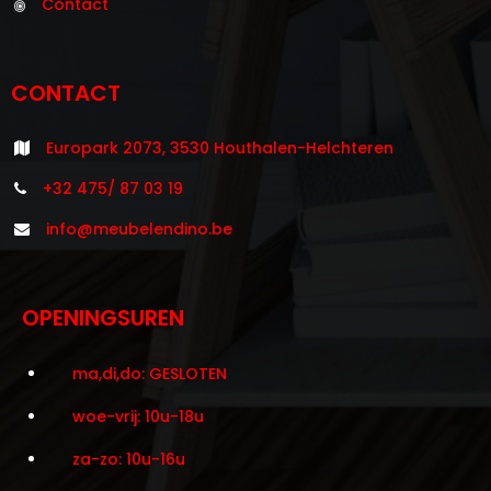
Contact
CONTACT
Europark 2073, 3530 Houthalen-Helchteren
+32 475/ 87 03 19
info@meubelendino.be
OPENINGSUREN
ma,di,do: GESLOTEN
woe-vrij: 10u-18u
za-zo: 10u-16u