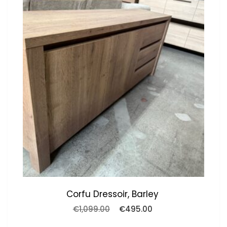
Corfu Dressoir, Barley
Oorspronkelijke
Huidige
€
1,099.00
€
495.00
prijs
prijs