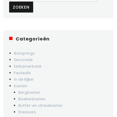
ZOEKEN
Categorieën
Boxsprings
Decoratie
Eetkamerbank
Fauteuils
In de kijker
Kasten
Bergkasten
Boekenkasten
Buffet-en vitrinekasten
Dressoirs