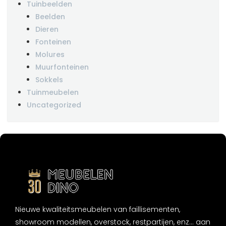
Tuinbeelden
Beelden
Dieren
Fonteinen
Molures
Muurfonteinen
Sokkels
Tuinmeubelen
Uncategorized
Nieuwe kwaliteitsmeubelen van faillisementen,
showroom modellen, overstock, restpartijen, enz... aan