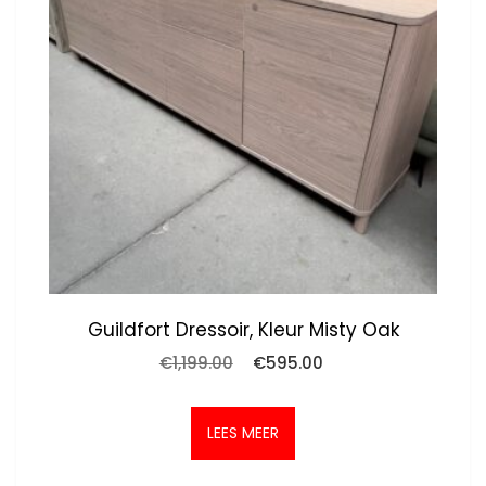
Guildfort Dressoir, Kleur Misty Oak
Oorspronkelijke
Huidige
€
1,199.00
€
595.00
prijs
prijs
was:
is:
€1,199.00.
€595.00.
LEES MEER