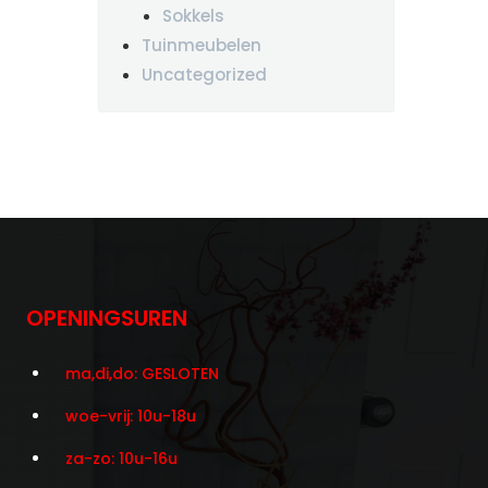
Sokkels
Tuinmeubelen
Uncategorized
OPENINGSUREN
ma,di,do: GESLOTEN
woe-vrij: 10u-18u
za-zo: 10u-16u