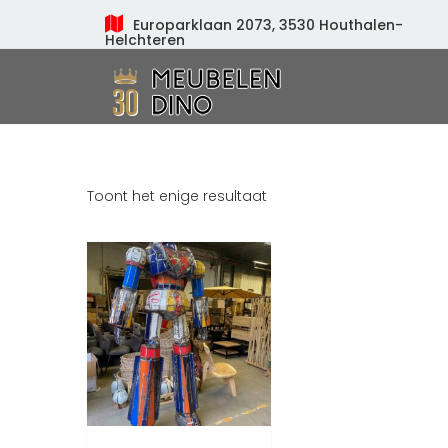
Europarklaan 2073, 3530 Houthalen-
Helchteren
Meubelen Dino
Toont het enige resultaat