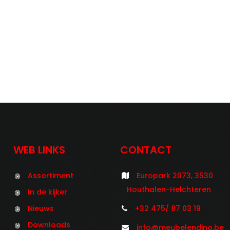
WEB LINKS
CONTACT
Assortiment
Europark 2073, 3530
Houthalen-Helchteren
In de kijker
Nieuws
+32 475/ 87 03 19
Downloads
info@meubelendino.be