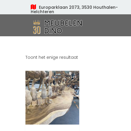
Europarklaan 2073, 3530 Houthalen-
Helchteren
Meubelen Dino
Toont het enige resultaat