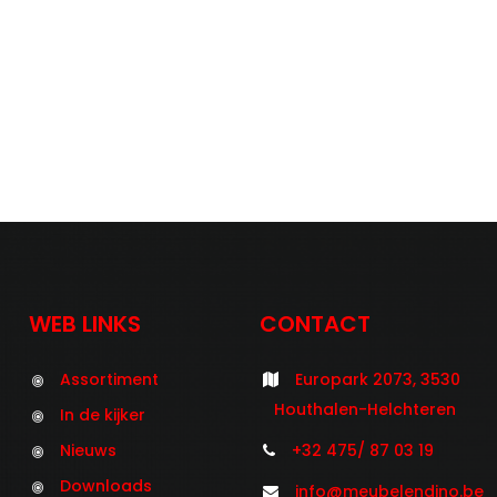
WEB LINKS
CONTACT
Assortiment
Europark 2073, 3530
Houthalen-Helchteren
In de kijker
Nieuws
+32 475/ 87 03 19
Downloads
info@meubelendino.be