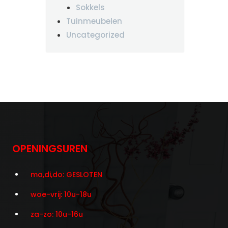
Sokkels
Tuinmeubelen
Uncategorized
OPENINGSUREN
ma,di,do: GESLOTEN
woe-vrij: 10u-18u
za-zo: 10u-16u