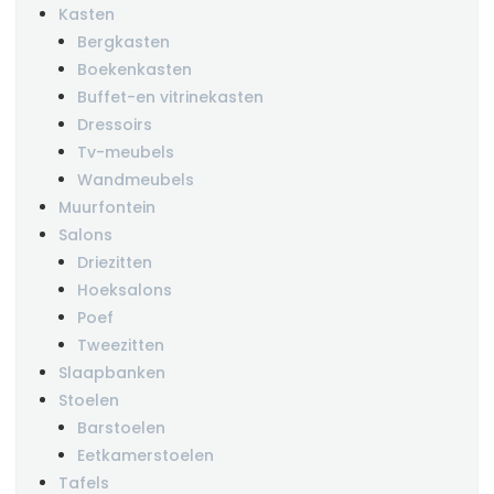
Kasten
Bergkasten
Boekenkasten
Buffet-en vitrinekasten
Dressoirs
Tv-meubels
Wandmeubels
Muurfontein
Salons
Driezitten
Hoeksalons
Poef
Tweezitten
Slaapbanken
Stoelen
Barstoelen
Eetkamerstoelen
Tafels