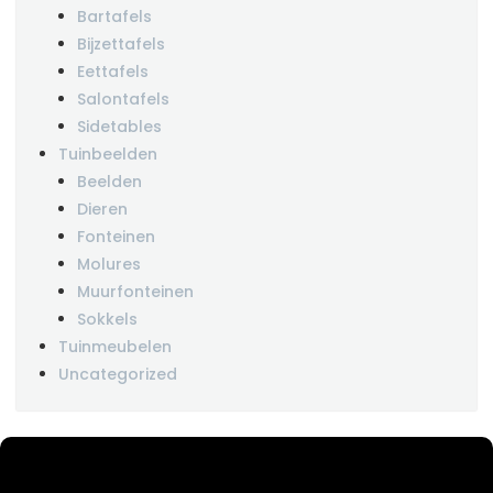
Bartafels
Bijzettafels
Eettafels
Salontafels
Sidetables
Tuinbeelden
Beelden
Dieren
Fonteinen
Molures
Muurfonteinen
Sokkels
Tuinmeubelen
Uncategorized