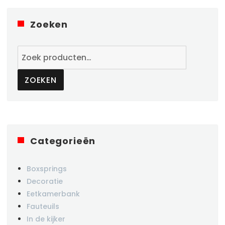
Zoeken
Zoeken
naar:
ZOEKEN
Categorieën
Boxsprings
Decoratie
Eetkamerbank
Fauteuils
In de kijker