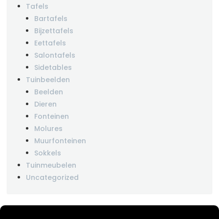
Tafels
Bartafels
Bijzettafels
Eettafels
Salontafels
Sidetables
Tuinbeelden
Beelden
Dieren
Fonteinen
Molures
Muurfonteinen
Sokkels
Tuinmeubelen
Uncategorized