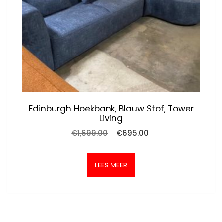
Edinburgh Hoekbank, Blauw Stof, Tower
Living
Oorspronkelijke
Huidige
€
1,699.00
€
695.00
prijs
prijs
was:
is:
€1,699.00.
€695.00.
LEES MEER