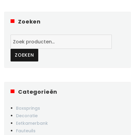
Zoeken
Zoeken
naar:
ZOEKEN
Categorieën
Boxsprings
Decoratie
Eetkamerbank
Fauteuils