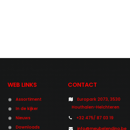
WEB LINKS
CONTACT
Assortiment
Europark 2073, 3530
Houthalen-Helchteren
In de kijker
Nieuws
+32 475/ 87 03 19
Downloads
info@meubelendino.be