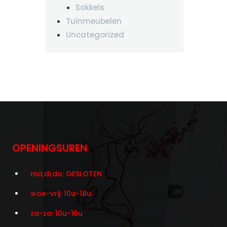
Sokkels
Tuinmeubelen
Uncategorized
OPENINGSUREN
ma,di,do: GESLOTEN
woe-vrij: 10u-18u
za-zo: 10u-16u