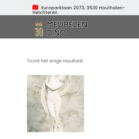
Europarklaan 2073, 3530 Houthalen-
Helchteren
Meubelen Dino
Toont het enige resultaat