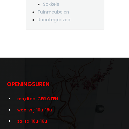
Sokkels
Tuinmeubelen
Uncategorized
OPENINGSUREN
ma,di,do: GESLOTEN
woe-vrij: 10u-18u
za-zo: 10u-16u