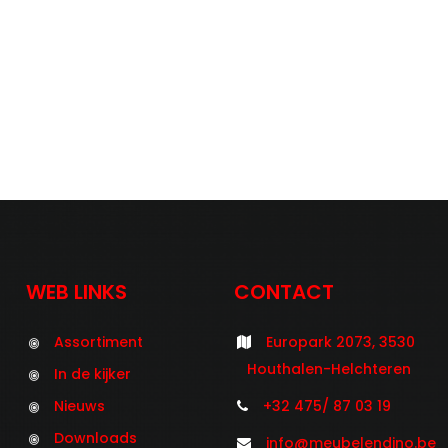
WEB LINKS
CONTACT
Assortiment
Europark 2073, 3530
Houthalen-Helchteren
In de kijker
Nieuws
+32 475/ 87 03 19
Downloads
info@meubelendino.be